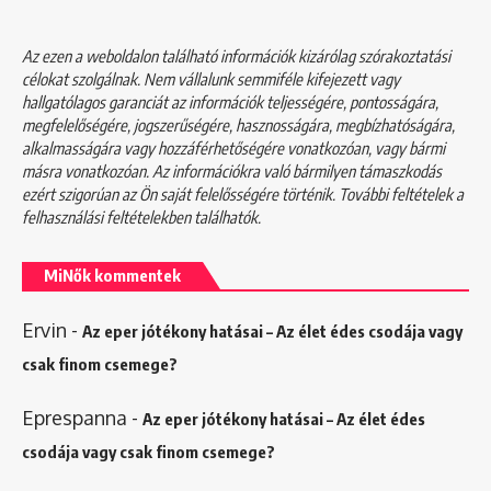
Az ezen a weboldalon található információk kizárólag szórakoztatási
célokat szolgálnak. Nem vállalunk semmiféle kifejezett vagy
hallgatólagos garanciát az információk teljességére, pontosságára,
megfelelőségére, jogszerűségére, hasznosságára, megbízhatóságára,
alkalmasságára vagy hozzáférhetőségére vonatkozóan, vagy bármi
másra vonatkozóan. Az információkra való bármilyen támaszkodás
ezért szigorúan az Ön saját felelősségére történik. További feltételek a
felhasználási feltételekben
találhatók.
MiNők kommentek
Ervin
-
Az eper jótékony hatásai – Az élet édes csodája vagy
csak finom csemege?
Eprespanna
-
Az eper jótékony hatásai – Az élet édes
csodája vagy csak finom csemege?