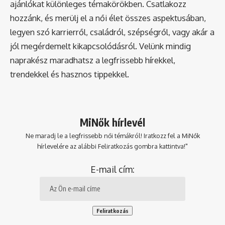
ajánlókat különleges témakörökben. Csatlakozz
hozzánk, és merülj el a női élet összes aspektusában,
legyen szó karrierről, családról, szépségről, vagy akár a
jól megérdemelt kikapcsolódásról. Velünk mindig
naprakész maradhatsz a legfrissebb hírekkel,
trendekkel és hasznos tippekkel.
MiNők hírlevél
Ne maradj le a legfrissebb női témákról! Iratkozz fel a MiNők
hírlevelére az alábbi Feliratkozás gombra kattintva!"
E-mail cím: