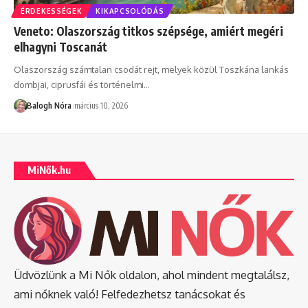
ÉRDEKESSÉGEK
KIKAPCSOLÓDÁS
Veneto: Olaszország titkos szépsége, amiért megéri
elhagyni Toscanát
Olaszország számtalan csodát rejt, melyek közül Toszkána lankás
dombjai, ciprusfái és történelmi
…
Balogh Nóra
március 10, 2026
MiNők.hu
Üdvözlünk a Mi Nők oldalon, ahol mindent megtalálsz,
ami nőknek való! Felfedezhetsz tanácsokat és