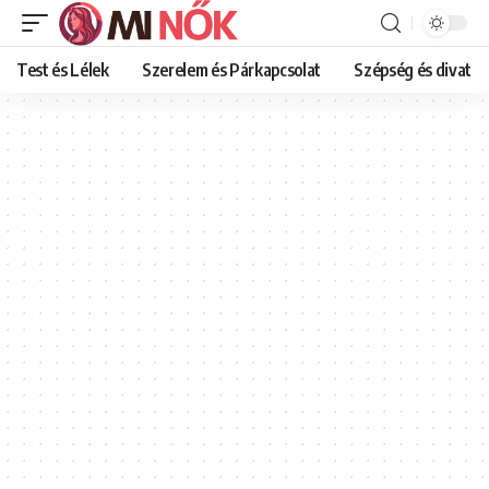
Test és Lélek
Szerelem és Párkapcsolat
Szépség és divat