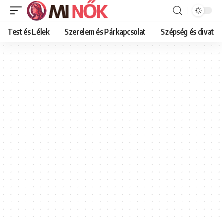
Test és Lélek
Szerelem és Párkapcsolat
Szépség és divat