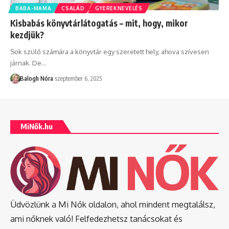
BABA-MAMA
CSALÁD
GYEREKNEVELÉS
Kisbabás könyvtárlátogatás – mit, hogy, mikor
kezdjük?
Sok szülő számára a könyvtár egy szeretett hely, ahova szívesen
járnak. De
…
Balogh Nóra
szeptember 6, 2025
MiNők.hu
Üdvözlünk a Mi Nők oldalon, ahol mindent megtalálsz,
ami nőknek való! Felfedezhetsz tanácsokat és