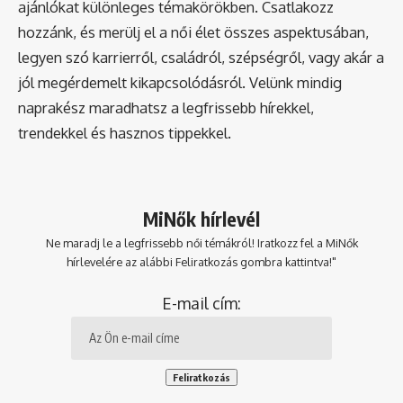
ajánlókat különleges témakörökben. Csatlakozz
hozzánk, és merülj el a női élet összes aspektusában,
legyen szó karrierről, családról, szépségről, vagy akár a
jól megérdemelt kikapcsolódásról. Velünk mindig
naprakész maradhatsz a legfrissebb hírekkel,
trendekkel és hasznos tippekkel.
MiNők hírlevél
Ne maradj le a legfrissebb női témákról! Iratkozz fel a MiNők
hírlevelére az alábbi Feliratkozás gombra kattintva!"
E-mail cím: