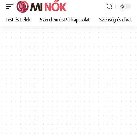
Test és Lélek
Szerelem és Párkapcsolat
Szépség és divat