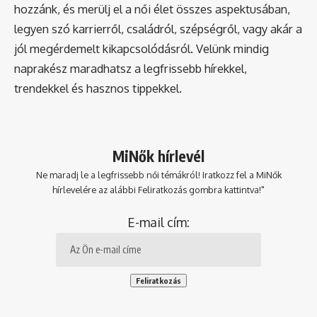
hozzánk, és merülj el a női élet összes aspektusában,
legyen szó karrierről, családról, szépségről, vagy akár a
jól megérdemelt kikapcsolódásról. Velünk mindig
naprakész maradhatsz a legfrissebb hírekkel,
trendekkel és hasznos tippekkel.
MiNők hírlevél
Ne maradj le a legfrissebb női témákról! Iratkozz fel a MiNők
hírlevelére az alábbi Feliratkozás gombra kattintva!"
E-mail cím: