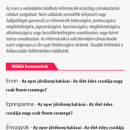
Az ezen a weboldalon található információk kizárólag szórakoztatási
célokat szolgálnak. Nem vállalunk semmiféle kifejezett vagy
hallgatólagos garanciát az információk teljességére, pontosságára,
megfelelőségére, jogszerűségére, hasznosságára, megbízhatóságára,
alkalmasságára vagy hozzáférhetőségére vonatkozóan, vagy bármi
másra vonatkozóan. Az információkra való bármilyen támaszkodás
ezért szigorúan az Ön saját felelősségére történik. További feltételek a
felhasználási feltételekben
találhatók.
MiNők kommentek
Ervin
-
Az eper jótékony hatásai – Az élet édes csodája vagy
csak finom csemege?
Eprespanna
-
Az eper jótékony hatásai – Az élet édes
csodája vagy csak finom csemege?
Énvagyok
-
Az eper jótékony hatásai – Az élet édes csodája