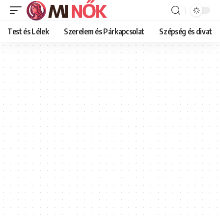
Test és Lélek
Szerelem és Párkapcsolat
Szépség és divat