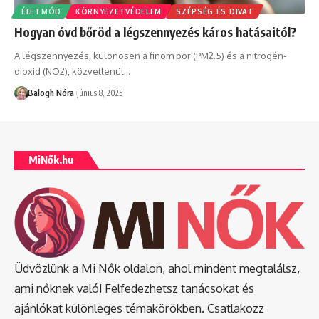
ÉLETMÓD
KÖRNYEZETVÉDELEM
SZÉPSÉG ÉS DIVAT
Hogyan óvd bőröd a légszennyezés káros hatásaitól?
A légszennyezés, különösen a finom por (PM2.5) és a nitrogén-
dioxid (NO2), közvetlenül
…
Balogh Nóra
június 8, 2025
MiNők.hu
Üdvözlünk a Mi Nők oldalon, ahol mindent megtalálsz,
ami nőknek való! Felfedezhetsz tanácsokat és
ajánlókat különleges témakörökben. Csatlakozz