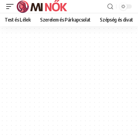
Test és Lélek
Szerelem és Párkapcsolat
Szépség és divat