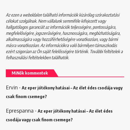
Az ezen a weboldalon található információk kizárólag szórakoztatási
célokat szolgálnak. Nem vállalunk semmiféle kifejezett vagy
hallgatólagos garanciát az információk teljességére, pontosságára,
megfelelőségére, jogszerűségére, hasznosságára, megbízhatóságára,
alkalmasságára vagy hozzáférhetőségére vonatkozóan, vagy bármi
másra vonatkozóan. Az információkra való bármilyen támaszkodás
ezért szigorúan az Ön saját felelősségére történik. További feltételek a
felhasználási feltételekben
találhatók.
MiNők kommentek
Ervin
-
Az eper jótékony hatásai – Az élet édes csodája vagy
csak finom csemege?
Eprespanna
-
Az eper jótékony hatásai – Az élet édes
csodája vagy csak finom csemege?