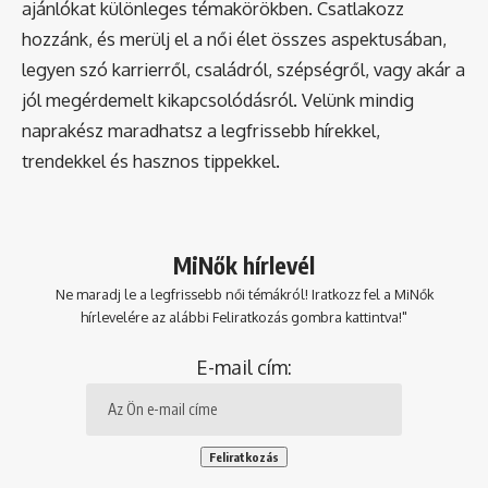
ajánlókat különleges témakörökben. Csatlakozz
hozzánk, és merülj el a női élet összes aspektusában,
legyen szó karrierről, családról, szépségről, vagy akár a
jól megérdemelt kikapcsolódásról. Velünk mindig
naprakész maradhatsz a legfrissebb hírekkel,
trendekkel és hasznos tippekkel.
MiNők hírlevél
Ne maradj le a legfrissebb női témákról! Iratkozz fel a MiNők
hírlevelére az alábbi Feliratkozás gombra kattintva!"
E-mail cím: