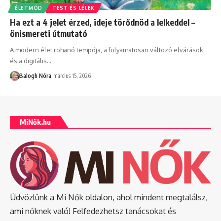
ÉLETMÓD
TEST ÉS LÉLEK
Ha ezt a 4 jelet érzed, ideje törődnöd a lelkeddel –
önismereti útmutató
A modern élet rohanó tempója, a folyamatosan változó elvárások
és a digitális
…
Balogh Nóra
március 15, 2026
MiNők.hu
Üdvözlünk a Mi Nők oldalon, ahol mindent megtalálsz,
ami nőknek való! Felfedezhetsz tanácsokat és