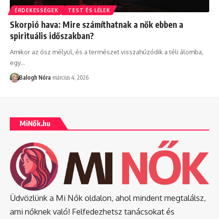
ÉRDEKESSÉGEK
TEST ÉS LÉLEK
Skorpió hava: Mire számíthatnak a nők ebben a
spirituális időszakban?
Amikor az ősz mélyül, és a természet visszahúzódik a téli álomba,
egy
…
Balogh Nóra
március 4, 2026
MiNők.hu
Üdvözlünk a Mi Nők oldalon, ahol mindent megtalálsz,
ami nőknek való! Felfedezhetsz tanácsokat és