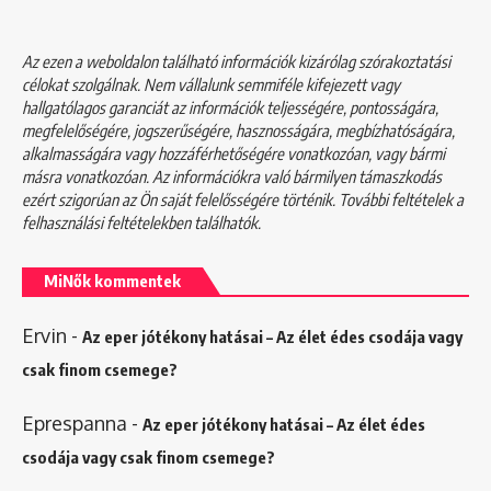
Az ezen a weboldalon található információk kizárólag szórakoztatási
célokat szolgálnak. Nem vállalunk semmiféle kifejezett vagy
hallgatólagos garanciát az információk teljességére, pontosságára,
megfelelőségére, jogszerűségére, hasznosságára, megbízhatóságára,
alkalmasságára vagy hozzáférhetőségére vonatkozóan, vagy bármi
másra vonatkozóan. Az információkra való bármilyen támaszkodás
ezért szigorúan az Ön saját felelősségére történik. További feltételek a
felhasználási feltételekben
találhatók.
MiNők kommentek
Ervin
-
Az eper jótékony hatásai – Az élet édes csodája vagy
csak finom csemege?
Eprespanna
-
Az eper jótékony hatásai – Az élet édes
csodája vagy csak finom csemege?