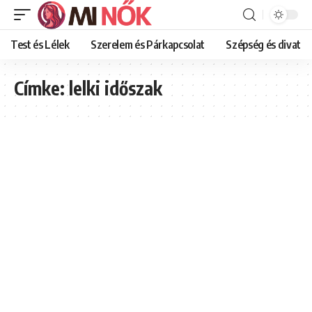
Test és Lélek
Szerelem és Párkapcsolat
Szépség és divat
Címke:
lelki időszak