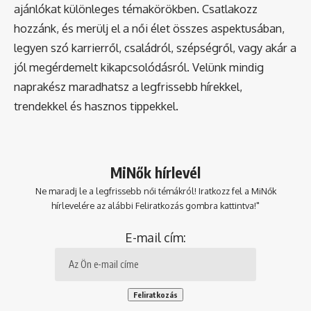
ajánlókat különleges témakörökben. Csatlakozz
hozzánk, és merülj el a női élet összes aspektusában,
legyen szó karrierről, családról, szépségről, vagy akár a
jól megérdemelt kikapcsolódásról. Velünk mindig
naprakész maradhatsz a legfrissebb hírekkel,
trendekkel és hasznos tippekkel.
MiNők hírlevél
Ne maradj le a legfrissebb női témákról! Iratkozz fel a MiNők
hírlevelére az alábbi Feliratkozás gombra kattintva!"
E-mail cím: