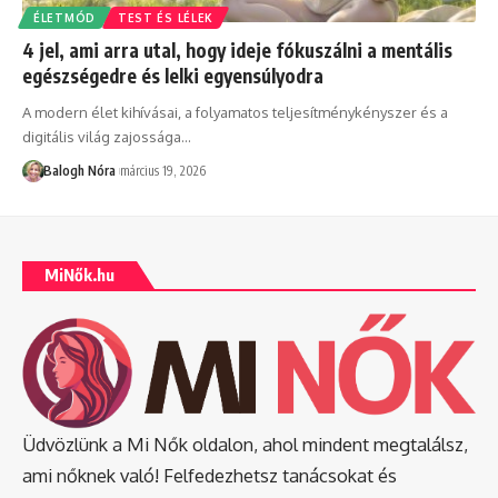
ÉLETMÓD
TEST ÉS LÉLEK
4 jel, ami arra utal, hogy ideje fókuszálni a mentális
egészségedre és lelki egyensúlyodra
A modern élet kihívásai, a folyamatos teljesítménykényszer és a
digitális világ zajossága
…
Balogh Nóra
március 19, 2026
MiNők.hu
Üdvözlünk a Mi Nők oldalon, ahol mindent megtalálsz,
ami nőknek való! Felfedezhetsz tanácsokat és