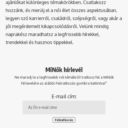
ajánlókat különleges témakörökben. Csatlakozz
hozzánk, és merülj el a női élet összes aspektusában,
legyen szó karrierről, családról, szépségről, vagy akár a
jól megérdemelt kikapcsolódásról. Velünk mindig
naprakész maradhatsz a legfrissebb hírekkel,
trendekkel és hasznos tippekkel.
MiNők hírlevél
Ne maradj le a legfrissebb női témákról! Iratkozz fel a MiNők
hírlevelére az alábbi Feliratkozás gombra kattintva!"
E-mail cím: