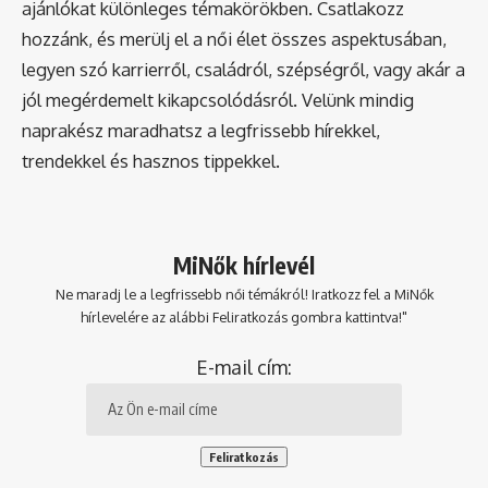
ajánlókat különleges témakörökben. Csatlakozz
hozzánk, és merülj el a női élet összes aspektusában,
legyen szó karrierről, családról, szépségről, vagy akár a
jól megérdemelt kikapcsolódásról. Velünk mindig
naprakész maradhatsz a legfrissebb hírekkel,
trendekkel és hasznos tippekkel.
MiNők hírlevél
Ne maradj le a legfrissebb női témákról! Iratkozz fel a MiNők
hírlevelére az alábbi Feliratkozás gombra kattintva!"
E-mail cím: