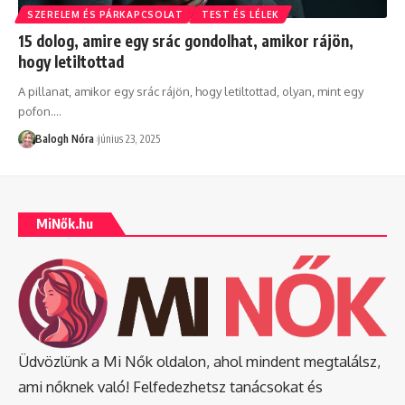
SZERELEM ÉS PÁRKAPCSOLAT
TEST ÉS LÉLEK
15 dolog, amire egy srác gondolhat, amikor rájön,
hogy letiltottad
A pillanat, amikor egy srác rájön, hogy letiltottad, olyan, mint egy
pofon.
…
Balogh Nóra
június 23, 2025
MiNők.hu
Üdvözlünk a Mi Nők oldalon, ahol mindent megtalálsz,
ami nőknek való! Felfedezhetsz tanácsokat és