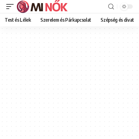
Test és Lélek
Szerelem és Párkapcsolat
Szépség és divat