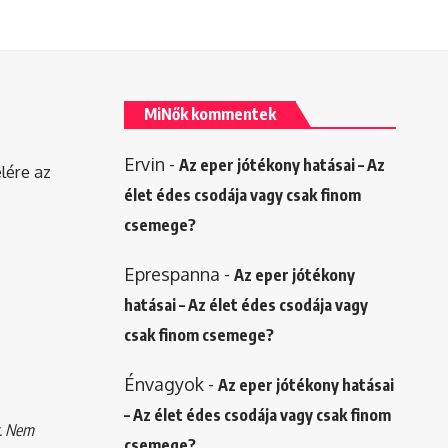
MiNők kommentek
Ervin
-
Az eper jótékony hatásai – Az
elére az
élet édes csodája vagy csak finom
csemege?
Eprespanna
-
Az eper jótékony
hatásai – Az élet édes csodája vagy
csak finom csemege?
Énvagyok
-
Az eper jótékony hatásai
– Az élet édes csodája vagy csak finom
k. Nem
csemege?