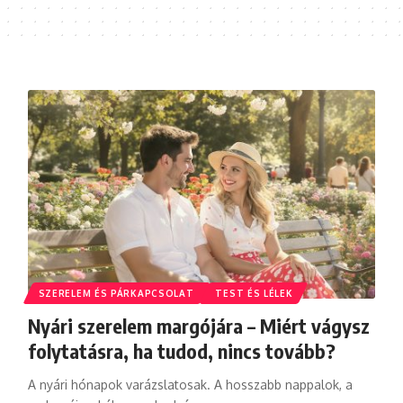
SZERELEM ÉS PÁRKAPCSOLAT
TEST ÉS LÉLEK
Nyári szerelem margójára – Miért vágysz
folytatásra, ha tudod, nincs tovább?
A nyári hónapok varázslatosak. A hosszabb nappalok, a