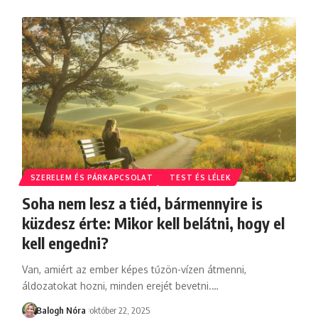
SZERELEM ÉS PÁRKAPCSOLAT
TEST ÉS LÉLEK
Soha nem lesz a tiéd, bármennyire is
küzdesz érte: Mikor kell belátni, hogy el
kell engedni?
Van, amiért az ember képes tűzön-vízen átmenni,
áldozatokat hozni, minden erejét bevetni.
…
Balogh Nóra
október 22, 2025