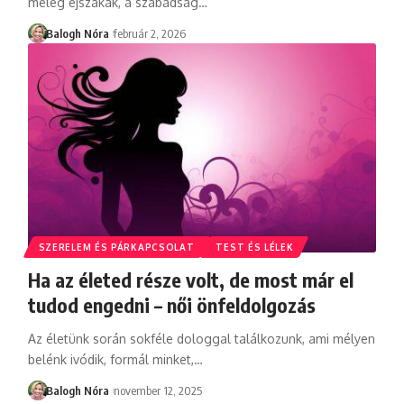
meleg éjszakák, a szabadság
…
Balogh Nóra
február 2, 2026
SZERELEM ÉS PÁRKAPCSOLAT
TEST ÉS LÉLEK
Ha az életed része volt, de most már el
tudod engedni – női önfeldolgozás
Az életünk során sokféle dologgal találkozunk, ami mélyen
belénk ivódik, formál minket,
…
Balogh Nóra
november 12, 2025