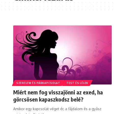
SZERELEM ÉS PÁRKAPCSOLAT
TEST ÉS LÉLEK
Miért nem fog visszajönni az exed, ha
görcsösen kapaszkodsz belé?
Amikor egy kapcsolat véget ér, a fájdalom és a gyász