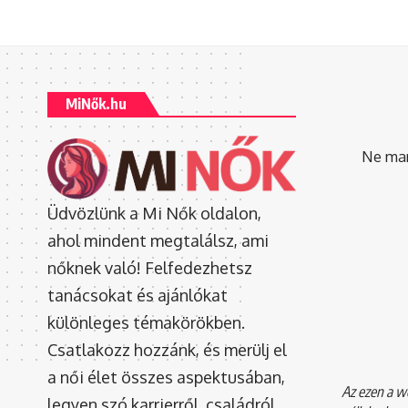
MiNők.hu
Ne mara
Üdvözlünk a Mi Nők oldalon,
ahol mindent megtalálsz, ami
nőknek való! Felfedezhetsz
tanácsokat és ajánlókat
különleges témakörökben.
Csatlakozz hozzánk, és merülj el
a női élet összes aspektusában,
Az ezen a we
legyen szó karrierről, családról,