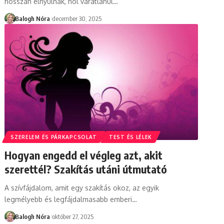
hosszan elnyúlnak, hol váratlanul
…
Balogh Nóra
december 30, 2025
SZERELEM ÉS PÁRKAPCSOLAT
TEST ÉS LÉLEK
Hogyan engedd el végleg azt, akit
szerettél? Szakítás utáni útmutató
A szívfájdalom, amit egy szakítás okoz, az egyik
legmélyebb és legfájdalmasabb emberi
…
Balogh Nóra
október 27, 2025