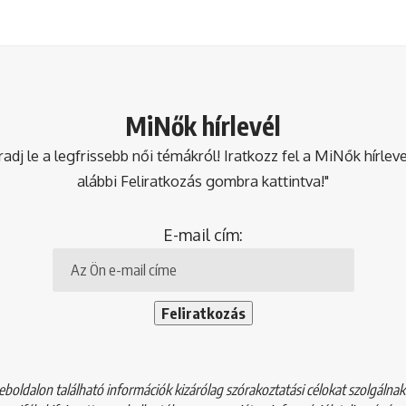
MiNők hírlevél
dj le a legfrissebb női témákról! Iratkozz fel a MiNők hírlev
alábbi Feliratkozás gombra kattintva!"
E-mail cím:
boldalon található információk kizárólag szórakoztatási célokat szolgálna