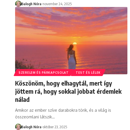
Balogh Nóra
november 24, 2025
SZERELEM ÉS PÁRKAPCSOLAT
TEST ÉS LÉLEK
Köszönöm, hogy elhagytál, mert így
jöttem rá, hogy sokkal jobbat érdemlek
nálad
Amikor az ember szíve darabokra törik, és a világ is
összeomlani látszik
…
Balogh Nóra
október 23, 2025