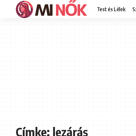
Test és Lélek
S
Címke:
lezárás