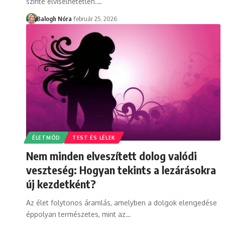
szinte elviselhetetlen.
…
Balogh Nóra
február 25, 2026
ÉLETMÓD
TEST ÉS LÉLEK
Nem minden elveszített dolog valódi
veszteség: Hogyan tekints a lezárásokra
új kezdetként?
Az élet folytonos áramlás, amelyben a dolgok elengedése
éppolyan természetes, mint az
…