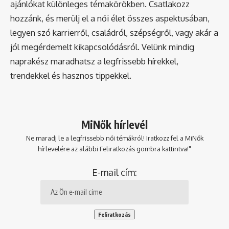
ajánlókat különleges témakörökben. Csatlakozz
hozzánk, és merülj el a női élet összes aspektusában,
legyen szó karrierről, családról, szépségről, vagy akár a
jól megérdemelt kikapcsolódásról. Velünk mindig
naprakész maradhatsz a legfrissebb hírekkel,
trendekkel és hasznos tippekkel.
MiNők hírlevél
Ne maradj le a legfrissebb női témákról! Iratkozz fel a MiNők
hírlevelére az alábbi Feliratkozás gombra kattintva!"
E-mail cím: