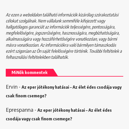
Az ezen a weboldalon található információk kizárólag szórakoztatási
célokat szolgálnak. Nem vállalunk semmiféle kifejezett vagy
hallgatólagos garanciát az információk teljességére, pontosságára,
megfelelőségére, jogszerűségére, hasznosságára, megbízhatóságára,
alkalmasságára vagy hozzáférhetőségére vonatkozóan, vagy bármi
másra vonatkozóan. Az információkra való bármilyen támaszkodás
ezért szigorúan az Ön saját felelősségére történik. További feltételek a
felhasználási feltételekben
találhatók.
MiNők kommentek
Ervin
-
Az eper jótékony hatásai – Az élet édes csodája vagy
csak finom csemege?
Eprespanna
-
Az eper jótékony hatásai – Az élet édes
csodája vagy csak finom csemege?