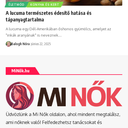
ÉLETMÓD
KONYHA ÉS KERT
A lucuma természetes édesítő hatása és
tápanyagtartalma
A lucuma egy Dél-Amerikában őshonos gyümölcs, amelyet az
"inkák aranyának" is neveznek.
…
Balogh Nóra
június 22, 2025
MiNők.hu
Üdvözlünk a Mi Nők oldalon, ahol mindent megtalálsz,
ami nőknek való! Felfedezhetsz tanácsokat és