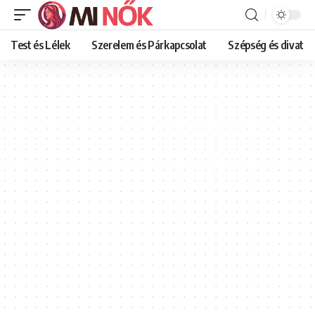
Test és Lélek
Szerelem és Párkapcsolat
Szépség és divat