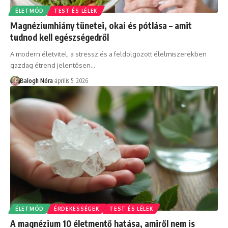
ÉLETMÓD
TEST ÉS LÉLEK
Magnéziumhiány tünetei, okai és pótlása – amit
tudnod kell egészségedről
A modern életvitel, a stressz és a feldolgozott élelmiszerekben
gazdag étrend jelentősen
…
Balogh Nóra
április 5, 2026
ÉLETMÓD
ÉRDEKESSÉGEK
TEST ÉS LÉLEK
A magnézium 10 életmentő hatása, amiről nem is