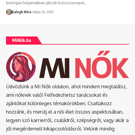
biológiai folyamatban játszik kulcsszerepet
…
Balogh Nóra
május 26, 2025
MiNők.hu
Üdvözlünk a Mi Nők oldalon, ahol mindent megtalálsz,
ami nőknek való! Felfedezhetsz tanácsokat és
ajánlókat különleges témakörökben. Csatlakozz
hozzánk, és merülj el a női élet összes aspektusában,
legyen szó karrierről, családról, szépségről, vagy akár a
jól megérdemelt kikapcsolódásról. Velünk mindig