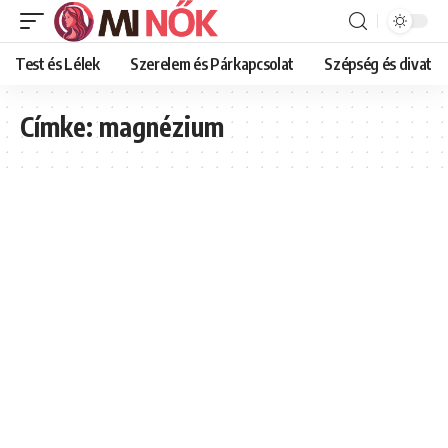
Test és Lélek
Szerelem és Párkapcsolat
Szépség és divat
Címke:
magnézium