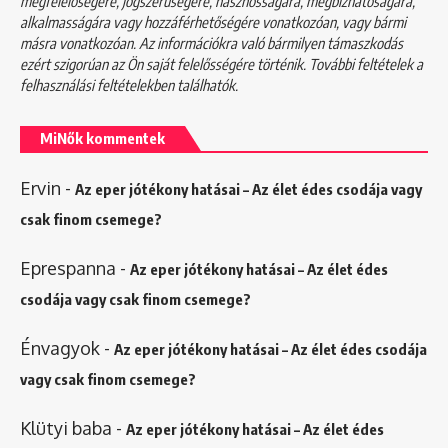
megfelelőségére, jogszerűségére, hasznosságára, megbízhatóságára,
alkalmasságára vagy hozzáférhetőségére vonatkozóan, vagy bármi
másra vonatkozóan. Az információkra való bármilyen támaszkodás
ezért szigorúan az Ön saját felelősségére történik. További feltételek a
felhasználási feltételekben
találhatók.
MiNők kommentek
Ervin
-
Az eper jótékony hatásai – Az élet édes csodája vagy
csak finom csemege?
Eprespanna
-
Az eper jótékony hatásai – Az élet édes
csodája vagy csak finom csemege?
Énvagyok
-
Az eper jótékony hatásai – Az élet édes csodája
vagy csak finom csemege?
Klütyi baba
-
Az eper jótékony hatásai – Az élet édes