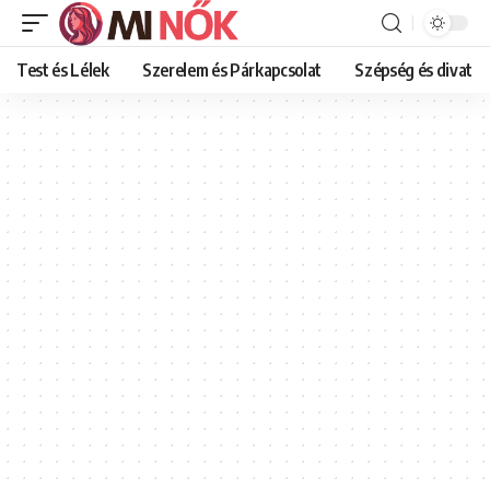
Test és Lélek
Szerelem és Párkapcsolat
Szépség és divat