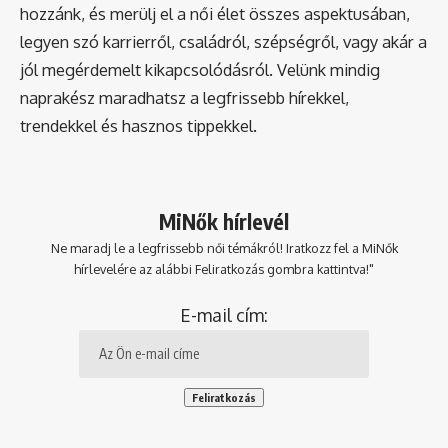
hozzánk, és merülj el a női élet összes aspektusában,
legyen szó karrierről, családról, szépségről, vagy akár a
jól megérdemelt kikapcsolódásról. Velünk mindig
naprakész maradhatsz a legfrissebb hírekkel,
trendekkel és hasznos tippekkel.
MiNők hírlevél
Ne maradj le a legfrissebb női témákról! Iratkozz fel a MiNők
hírlevelére az alábbi Feliratkozás gombra kattintva!"
E-mail cím: