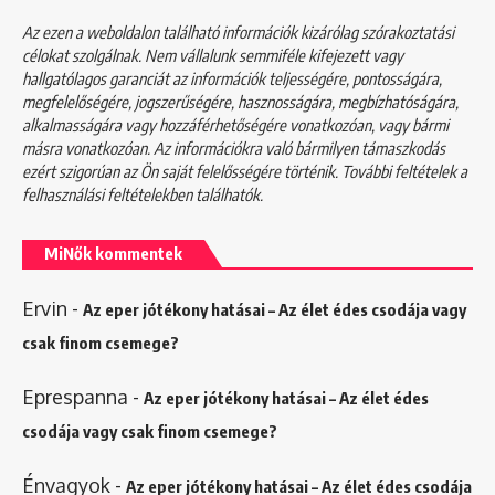
Az ezen a weboldalon található információk kizárólag szórakoztatási
célokat szolgálnak. Nem vállalunk semmiféle kifejezett vagy
hallgatólagos garanciát az információk teljességére, pontosságára,
megfelelőségére, jogszerűségére, hasznosságára, megbízhatóságára,
alkalmasságára vagy hozzáférhetőségére vonatkozóan, vagy bármi
másra vonatkozóan. Az információkra való bármilyen támaszkodás
ezért szigorúan az Ön saját felelősségére történik. További feltételek a
felhasználási feltételekben
találhatók.
MiNők kommentek
Ervin
-
Az eper jótékony hatásai – Az élet édes csodája vagy
csak finom csemege?
Eprespanna
-
Az eper jótékony hatásai – Az élet édes
csodája vagy csak finom csemege?
Énvagyok
-
Az eper jótékony hatásai – Az élet édes csodája