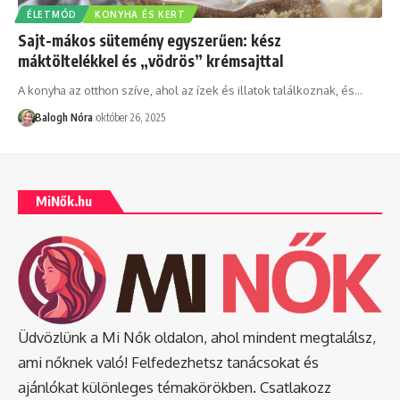
ÉLETMÓD
KONYHA ÉS KERT
Sajt-mákos sütemény egyszerűen: kész
máktöltelékkel és „vödrös” krémsajttal
A konyha az otthon szíve, ahol az ízek és illatok találkoznak, és
…
Balogh Nóra
október 26, 2025
MiNők.hu
Üdvözlünk a Mi Nők oldalon, ahol mindent megtalálsz,
ami nőknek való! Felfedezhetsz tanácsokat és
ajánlókat különleges témakörökben. Csatlakozz