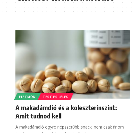
ÉLETMÓD
TEST ÉS LÉLEK
A makadámdió és a koleszterinszint:
Amit tudnod kell
A makadámdió egyre népszerűbb snack, nem csak finom