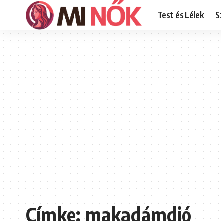
Test és Lélek
S
Címke:
makadámdió