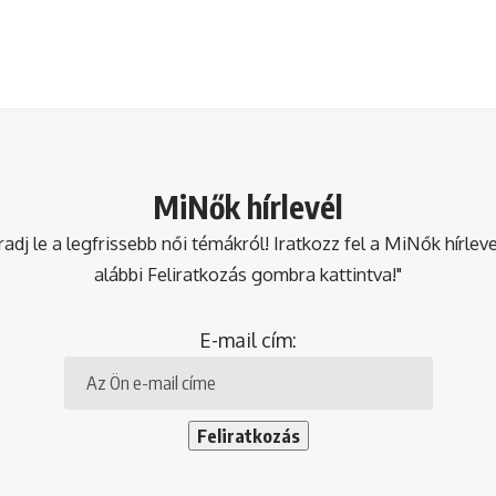
MiNők hírlevél
dj le a legfrissebb női témákról! Iratkozz fel a MiNők hírlev
alábbi Feliratkozás gombra kattintva!"
E-mail cím: