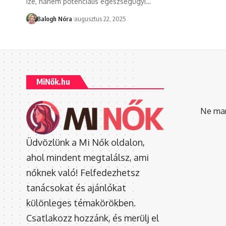
íze, hanem potenciális egészségügyi
…
Balogh Nóra
augusztus 22, 2025
MiNők.hu
Ne mara
Üdvözlünk a Mi Nők oldalon,
ahol mindent megtalálsz, ami
nőknek való! Felfedezhetsz
tanácsokat és ajánlókat
különleges témakörökben.
Csatlakozz hozzánk, és merülj el