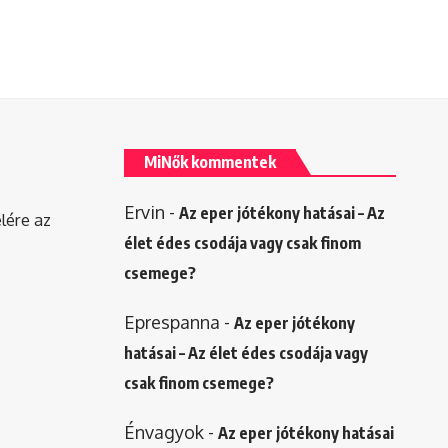
MiNők kommentek
Ervin
-
Az eper jótékony hatásai – Az
elére az
élet édes csodája vagy csak finom
csemege?
Eprespanna
-
Az eper jótékony
hatásai – Az élet édes csodája vagy
csak finom csemege?
Énvagyok
-
Az eper jótékony hatásai