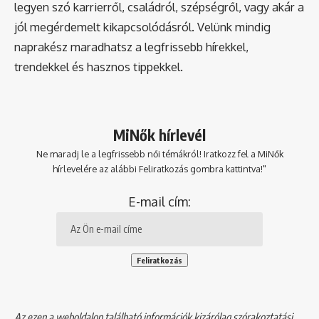
legyen szó karrierről, családról, szépségről, vagy akár a
jól megérdemelt kikapcsolódásról. Velünk mindig
naprakész maradhatsz a legfrissebb hírekkel,
trendekkel és hasznos tippekkel.
MiNők hírlevél
Ne maradj le a legfrissebb női témákról! Iratkozz fel a MiNők
hírlevelére az alábbi Feliratkozás gombra kattintva!"
E-mail cím:
Az ezen a weboldalon található információk kizárólag szórakoztatási