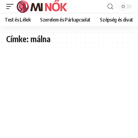
Test és Lélek
Szerelem és Párkapcsolat
Szépség és divat
Címke:
málna