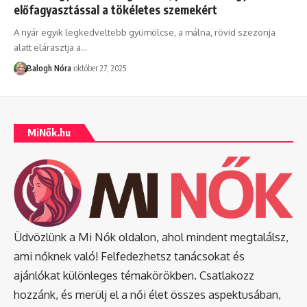
előfagyasztással a tökéletes szemekért
A nyár egyik legkedveltebb gyümölcse, a málna, rövid szezonja
alatt elárasztja a
…
Balogh Nóra
október 27, 2025
MiNők.hu
Üdvözlünk a Mi Nők oldalon, ahol mindent megtalálsz,
ami nőknek való! Felfedezhetsz tanácsokat és
ajánlókat különleges témakörökben. Csatlakozz
hozzánk, és merülj el a női élet összes aspektusában,