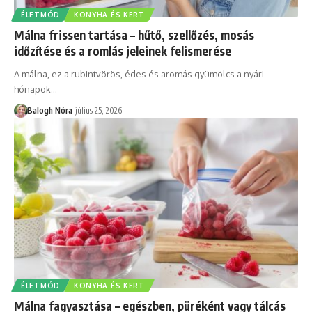
ÉLETMÓD
KONYHA ÉS KERT
Málna frissen tartása – hűtő, szellőzés, mosás
időzítése és a romlás jeleinek felismerése
A málna, ez a rubintvörös, édes és aromás gyümölcs a nyári
hónapok
…
Balogh Nóra
július 25, 2026
ÉLETMÓD
KONYHA ÉS KERT
Málna fagyasztása – egészben, püréként vagy tálcás