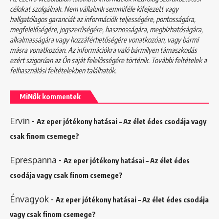
célokat szolgálnak. Nem vállalunk semmiféle kifejezett vagy
hallgatólagos garanciát az információk teljességére, pontosságára,
megfelelőségére, jogszerűségére, hasznosságára, megbízhatóságára,
alkalmasságára vagy hozzáférhetőségére vonatkozóan, vagy bármi
másra vonatkozóan. Az információkra való bármilyen támaszkodás
ezért szigorúan az Ön saját felelősségére történik. További feltételek a
felhasználási feltételekben
találhatók.
MiNők kommentek
Ervin
-
Az eper jótékony hatásai – Az élet édes csodája vagy
csak finom csemege?
Eprespanna
-
Az eper jótékony hatásai – Az élet édes
csodája vagy csak finom csemege?
Énvagyok
-
Az eper jótékony hatásai – Az élet édes csodája
vagy csak finom csemege?