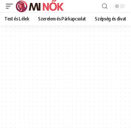
Test és Lélek
Szerelem és Párkapcsolat
Szépség és divat