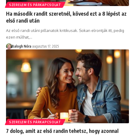
SZERELEM ÉS PÁRKAPCSOLAT
Ha második randit szeretnél, kövesd ezt a 8 lépést az
első randi után
Az első randi utáni pillanatok kritikusak. Sokan elrontják itt, pedig
ezen múlhat,
…
Balogh Nóra
augusztus 17, 2025
SZERELEM ÉS PÁRKAPCSOLAT
7 dolog, amit az első randin tehetsz, hogy azonnal