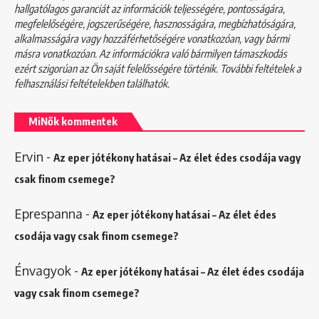
hallgatólagos garanciát az információk teljességére, pontosságára,
megfelelőségére, jogszerűségére, hasznosságára, megbízhatóságára,
alkalmasságára vagy hozzáférhetőségére vonatkozóan, vagy bármi
másra vonatkozóan. Az információkra való bármilyen támaszkodás
ezért szigorúan az Ön saját felelősségére történik. További feltételek a
felhasználási feltételekben
találhatók.
MiNők kommentek
Ervin
-
Az eper jótékony hatásai – Az élet édes csodája vagy
csak finom csemege?
Eprespanna
-
Az eper jótékony hatásai – Az élet édes
csodája vagy csak finom csemege?
Énvagyok
-
Az eper jótékony hatásai – Az élet édes csodája
vagy csak finom csemege?