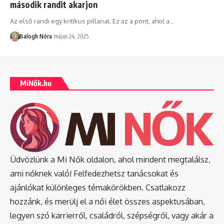
második randit akarjon
Az első randi egy kritikus pillanat. Ez az a pont, ahol a
…
Balogh Nóra
május 24, 2025
MiNők.hu
Üdvözlünk a Mi Nők oldalon, ahol mindent megtalálsz,
ami nőknek való! Felfedezhetsz tanácsokat és
ajánlókat különleges témakörökben. Csatlakozz
hozzánk, és merülj el a női élet összes aspektusában,
legyen szó karrierről, családról, szépségről, vagy akár a