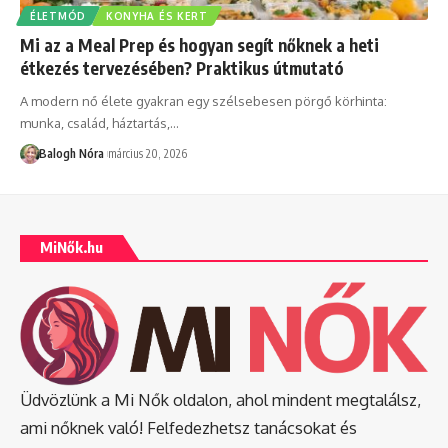
ÉLETMÓD
KONYHA ÉS KERT
Mi az a Meal Prep és hogyan segít nőknek a heti
étkezés tervezésében? Praktikus útmutató
A modern nő élete gyakran egy szélsebesen pörgő körhinta:
munka, család, háztartás,
…
Balogh Nóra
március 20, 2026
MiNők.hu
Üdvözlünk a Mi Nők oldalon, ahol mindent megtalálsz,
ami nőknek való! Felfedezhetsz tanácsokat és