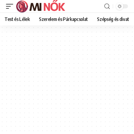
Test és Lélek
Szerelem és Párkapcsolat
Szépség és divat