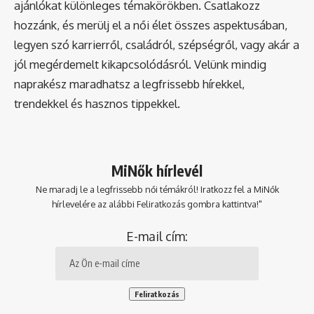
ajánlókat különleges témakörökben. Csatlakozz
hozzánk, és merülj el a női élet összes aspektusában,
legyen szó karrierről, családról, szépségről, vagy akár a
jól megérdemelt kikapcsolódásról. Velünk mindig
naprakész maradhatsz a legfrissebb hírekkel,
trendekkel és hasznos tippekkel.
MiNők hírlevél
Ne maradj le a legfrissebb női témákról! Iratkozz fel a MiNők
hírlevelére az alábbi Feliratkozás gombra kattintva!"
E-mail cím: