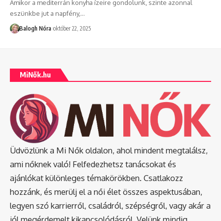
Amikor a mediterrán konyha ízeire gondolunk, szinte azonnal
eszünkbe jut a napfény,
…
Balogh Nóra
október 22, 2025
MiNők.hu
Üdvözlünk a Mi Nők oldalon, ahol mindent megtalálsz,
ami nőknek való! Felfedezhetsz tanácsokat és
ajánlókat különleges témakörökben. Csatlakozz
hozzánk, és merülj el a női élet összes aspektusában,
legyen szó karrierről, családról, szépségről, vagy akár a
jól megérdemelt kikapcsolódásról. Velünk mindig