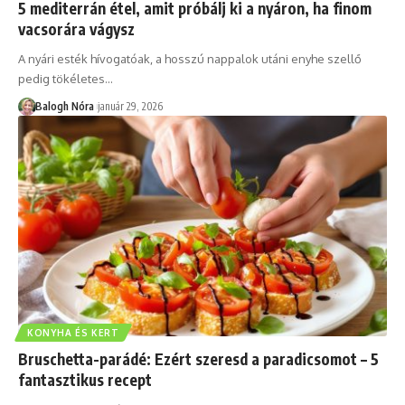
5 mediterrán étel, amit próbálj ki a nyáron, ha finom
vacsorára vágysz
A nyári esték hívogatóak, a hosszú nappalok utáni enyhe szellő
pedig tökéletes
…
Balogh Nóra
január 29, 2026
KONYHA ÉS KERT
Bruschetta-parádé: Ezért szeresd a paradicsomot – 5
fantasztikus recept