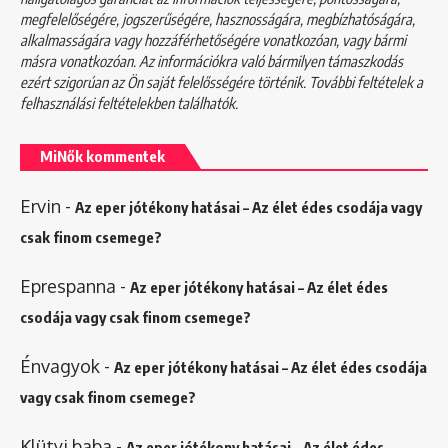
megfelelőségére, jogszerűségére, hasznosságára, megbízhatóságára,
alkalmasságára vagy hozzáférhetőségére vonatkozóan, vagy bármi
másra vonatkozóan. Az információkra való bármilyen támaszkodás
ezért szigorúan az Ön saját felelősségére történik. További feltételek a
felhasználási feltételekben
találhatók.
MiNők kommentek
Ervin
-
Az eper jótékony hatásai – Az élet édes csodája vagy
csak finom csemege?
Eprespanna
-
Az eper jótékony hatásai – Az élet édes
csodája vagy csak finom csemege?
Énvagyok
-
Az eper jótékony hatásai – Az élet édes csodája
vagy csak finom csemege?
Klütyi baba
-
Az eper jótékony hatásai – Az élet édes