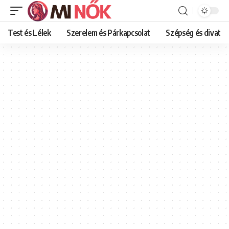
Test és Lélek
Szerelem és Párkapcsolat
Szépség és divat