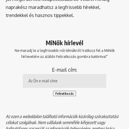
naprakész maradhatsz a legfrissebb hírekkel,
trendekkel és hasznos tippekkel.
MiNők hírlevél
Ne maradj le a legfrissebb női témákról! Iratkozz fel a MiNők
hírlevelére az alábbi Feliratkozás gombra kattintva!"
E-mail cím:
Az ezen a weboldalon található információk kizárólag szórakoztatási
célokat szolgálnak. Nem vállalunk semmiféle kifejezett vagy
hallgatólagos garanciát az információk teljességére, pontosságára,