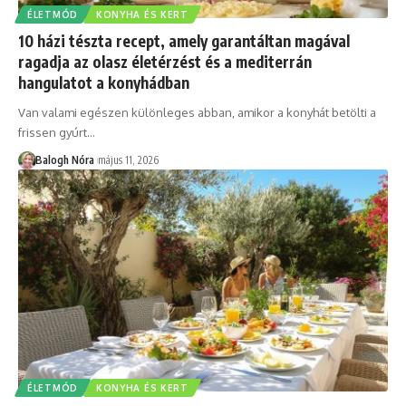
ÉLETMÓD
KONYHA ÉS KERT
10 házi tészta recept, amely garantáltan magával
ragadja az olasz életérzést és a mediterrán
hangulatot a konyhádban
Van valami egészen különleges abban, amikor a konyhát betölti a
frissen gyúrt
…
Balogh Nóra
május 11, 2026
ÉLETMÓD
KONYHA ÉS KERT