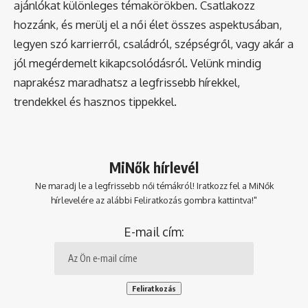
ajánlókat különleges témakörökben. Csatlakozz
hozzánk, és merülj el a női élet összes aspektusában,
legyen szó karrierről, családról, szépségről, vagy akár a
jól megérdemelt kikapcsolódásról. Velünk mindig
naprakész maradhatsz a legfrissebb hírekkel,
trendekkel és hasznos tippekkel.
MiNők hírlevél
Ne maradj le a legfrissebb női témákról! Iratkozz fel a MiNők
hírlevelére az alábbi Feliratkozás gombra kattintva!"
E-mail cím: