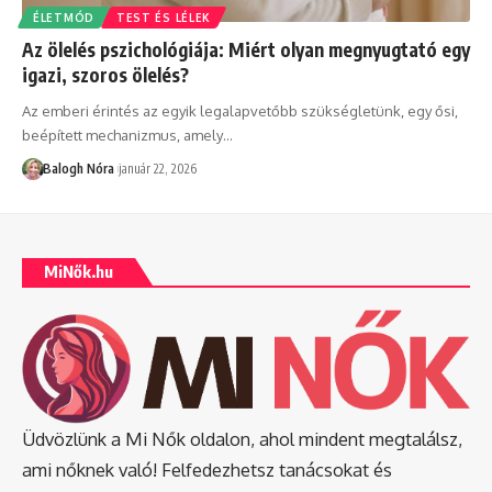
ÉLETMÓD
TEST ÉS LÉLEK
Az ölelés pszichológiája: Miért olyan megnyugtató egy
igazi, szoros ölelés?
Az emberi érintés az egyik legalapvetőbb szükségletünk, egy ősi,
beépített mechanizmus, amely
…
Balogh Nóra
január 22, 2026
MiNők.hu
Üdvözlünk a Mi Nők oldalon, ahol mindent megtalálsz,
ami nőknek való! Felfedezhetsz tanácsokat és