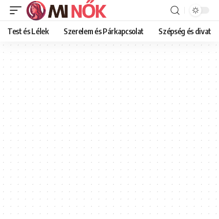
Test és Lélek
Szerelem és Párkapcsolat
Szépség és divat