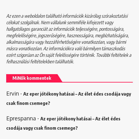
Az ezen a weboldalon található információk kizárólag szórakoztatási
célokat szolgálnak. Nem vállalunk semmiféle kifejezett vagy
hallgatólagos garanciát az információk teljességére, pontosságára,
megfelelőségére, jogszerűségére, hasznosságára, megbízhatóságára,
alkalmasságára vagy hozzáférhetőségére vonatkozóan, vagy bármi
másra vonatkozóan. Az információkra való bármilyen támaszkodás
ezért szigorúan az Ön saját felelősségére történik. További feltételek a
felhasználási feltételekben
találhatók.
MiNők kommentek
Ervin
-
Az eper jótékony hatásai – Az élet édes csodája vagy
csak finom csemege?
Eprespanna
-
Az eper jótékony hatásai – Az élet édes
csodája vagy csak finom csemege?