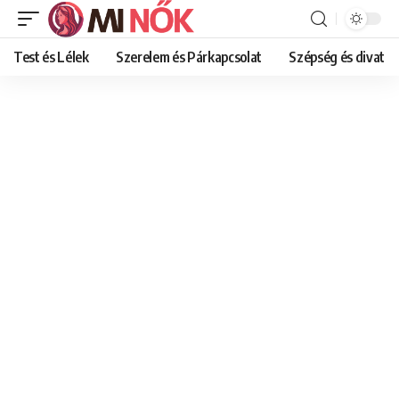
Test és Lélek
Szerelem és Párkapcsolat
Szépség és divat