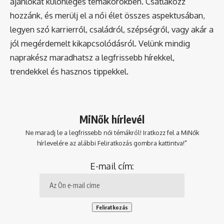
ajánlókat különleges témakörökben. Csatlakozz
hozzánk, és merülj el a női élet összes aspektusában,
legyen szó karrierről, családról, szépségről, vagy akár a
jól megérdemelt kikapcsolódásról. Velünk mindig
naprakész maradhatsz a legfrissebb hírekkel,
trendekkel és hasznos tippekkel.
MiNők hírlevél
Ne maradj le a legfrissebb női témákról! Iratkozz fel a MiNők
hírlevelére az alábbi Feliratkozás gombra kattintva!"
E-mail cím: