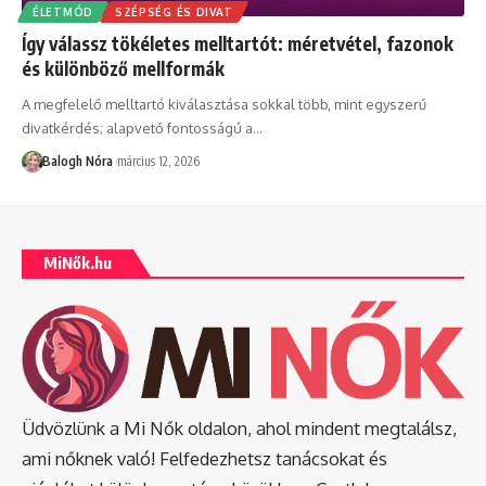
ÉLETMÓD
SZÉPSÉG ÉS DIVAT
Így válassz tökéletes melltartót: méretvétel, fazonok
és különböző mellformák
A megfelelő melltartó kiválasztása sokkal több, mint egyszerű
divatkérdés; alapvető fontosságú a
…
Balogh Nóra
március 12, 2026
MiNők.hu
Üdvözlünk a Mi Nők oldalon, ahol mindent megtalálsz,
ami nőknek való! Felfedezhetsz tanácsokat és