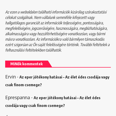
Az ezen a weboldalon található információk kizárólag szórakoztatási
célokat szolgálnak. Nem vállalunk semmiféle kifejezett vagy
hallgatólagos garanciát az információk teljességére, pontosságára,
megfelelőségére, jogszerűségére, hasznosságára, megbízhatóságára,
alkalmasságára vagy hozzáférhetőségére vonatkozóan, vagy bármi
másra vonatkozóan. Az információkra való bármilyen támaszkodás
ezért szigorúan az Ön saját felelősségére történik. További feltételek a
felhasználási feltételekben
találhatók.
MiNők kommentek
Ervin
-
Az eper jótékony hatásai – Az élet édes csodája vagy
csak finom csemege?
Eprespanna
-
Az eper jótékony hatásai – Az élet édes
csodája vagy csak finom csemege?