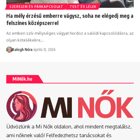
SZERELEM ÉS PÁRKAPCSOLAT
TEST ÉS LÉLEK
Ha mély érzésű emberre vágysz, soha ne elégedj meg a
felszínes középszerrel
Az emberi szív mélységes vágyat hordoz a valódi kapcsolódásra, az
olyan kötelékekre,
…
Balogh Nóra
április 12, 2026
MiNők.hu
Üdvözlünk a Mi Nők oldalon, ahol mindent megtalálsz,
ami nőknek való! Felfedezhetsz tanácsokat és