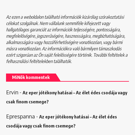
Az ezen a weboldalon található információk kizárólag szórakoztatási
célokat szolgálnak. Nem vállalunk semmiféle kifejezett vagy
hallgatólagos garanciát az információk teljességére, pontosságára,
megfelelőségére, jogszerűségére, hasznosságára, megbízhatóságára,
alkalmasságára vagy hozzáférhetőségére vonatkozóan, vagy bármi
másra vonatkozóan. Az információkra való bármilyen támaszkodás
ezért szigorúan az Ön saját felelősségére történik. További feltételek a
felhasználási feltételekben
találhatók.
MiNők kommentek
Ervin
-
Az eper jótékony hatásai – Az élet édes csodája vagy
csak finom csemege?
Eprespanna
-
Az eper jótékony hatásai – Az élet édes
csodája vagy csak finom csemege?