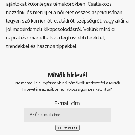
ajánlókat különleges témakörökben. Csatlakozz
hozzánk, és merülj el a női élet összes aspektusában,
legyen szó karrierről, családról, szépségről, vagy akár a
jól megérdemelt kikapcsolódásról. Velünk mindig
naprakész maradhatsz a legfrissebb hírekkel,
trendekkel és hasznos tippekkel.
MiNők hírlevél
Ne maradj le a legfrissebb női témákról! Iratkozz fel a MiNők
hírlevelére az alábbi Feliratkozás gombra kattintva!"
E-mail cím: