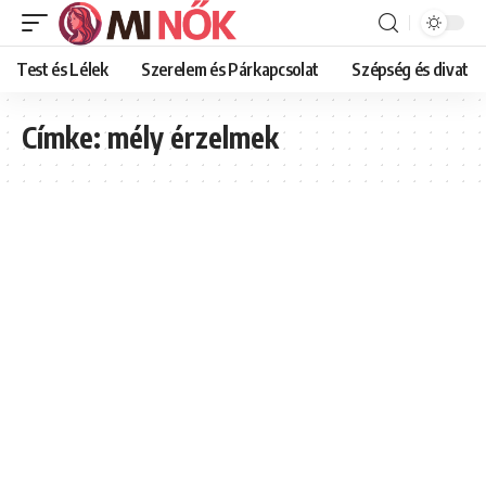
Test és Lélek
Szerelem és Párkapcsolat
Szépség és divat
Címke:
mély érzelmek