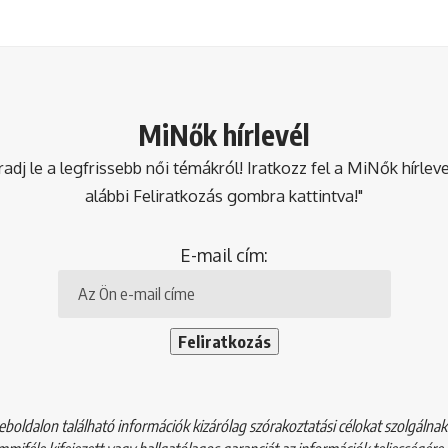
MiNők hírlevél
dj le a legfrissebb női témákról! Iratkozz fel a MiNők hírlev
alábbi Feliratkozás gombra kattintva!"
E-mail cím:
boldalon található információk kizárólag szórakoztatási célokat szolgálna