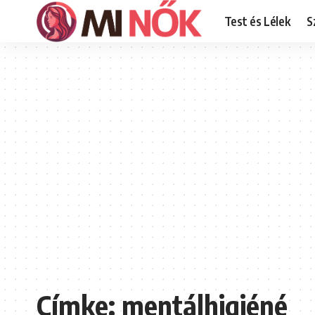
Test és Lélek
S
Címke:
mentálhigiéné