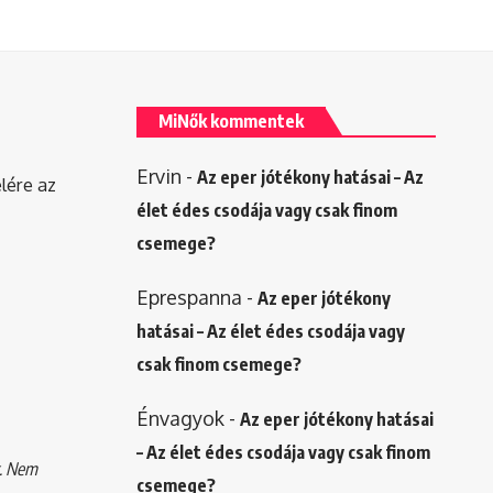
MiNők kommentek
Ervin
-
Az eper jótékony hatásai – Az
elére az
élet édes csodája vagy csak finom
csemege?
Eprespanna
-
Az eper jótékony
hatásai – Az élet édes csodája vagy
csak finom csemege?
Énvagyok
-
Az eper jótékony hatásai
– Az élet édes csodája vagy csak finom
k. Nem
csemege?