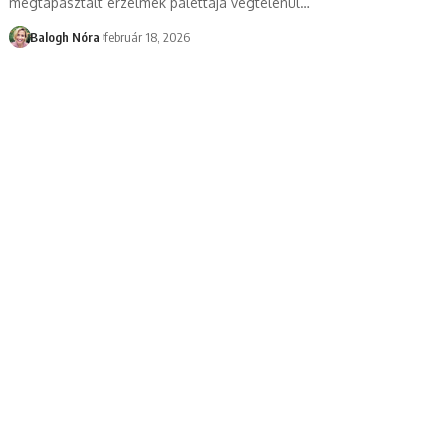
megtapasztalt érzelmek palettája végtelenül
…
Balogh Nóra
február 18, 2026