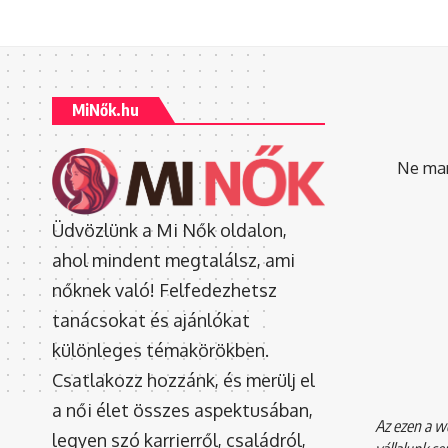
MiNők.hu
Ne mara
Üdvözlünk a Mi Nők oldalon,
ahol mindent megtalálsz, ami
nőknek való! Felfedezhetsz
tanácsokat és ajánlókat
különleges témakörökben.
Csatlakozz hozzánk, és merülj el
a női élet összes aspektusában,
Az ezen a we
legyen szó karrierről, családról,