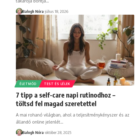
takarója borítja
…
Balogh Nóra
július 18, 2026
ÉLETMÓD
TEST ÉS LÉLEK
7 tipp a self-care napi rutinodhoz –
töltsd fel magad szeretettel
A mai rohanó világban, ahol a teljesítménykényszer és az
állandó online jelenlét
…
Balogh Nóra
október 28, 2025