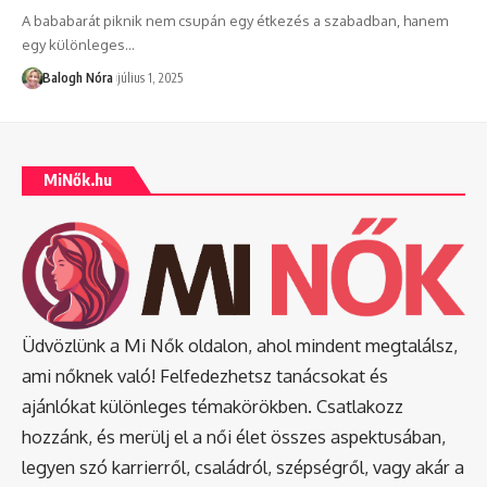
A bababarát piknik nem csupán egy étkezés a szabadban, hanem
egy különleges
…
Balogh Nóra
július 1, 2025
MiNők.hu
Üdvözlünk a Mi Nők oldalon, ahol mindent megtalálsz,
ami nőknek való! Felfedezhetsz tanácsokat és
ajánlókat különleges témakörökben. Csatlakozz
hozzánk, és merülj el a női élet összes aspektusában,
legyen szó karrierről, családról, szépségről, vagy akár a