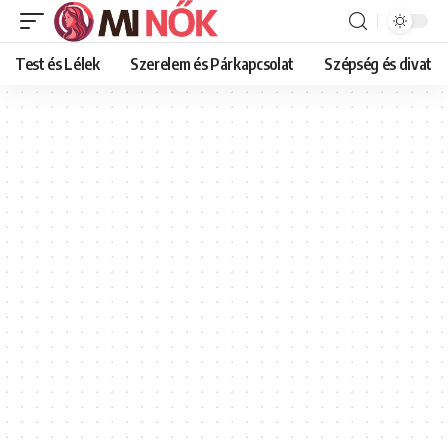
Test és Lélek
Szerelem és Párkapcsolat
Szépség és divat