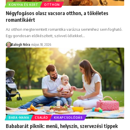
KONYHA ÉS KERT
OTTHON
Négyfogásos olasz vacsora otthon, a tökéletes
romantikáért
Az otthon megteremtett romantika varázsa semmihez sem fogható.
Egy gondosan előkészített, szívvel-lélekkel
…
Balogh Nóra
május 18, 2026
BABA-MAMA
CSALÁD
KIKAPCSOLÓDÁS
Bababarát piknik: menü, helyszín, szervezési tippek