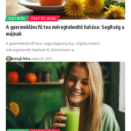
ÉLETMÓD
TEST ÉS LÉLEK
A gyermekláncfű tea méregtelenítő hatása: Segítség a
májnak
A gyermekláncfű tea, vagy pitypang tea, régóta ismert
méregtelenítő hatásairól, különösen a
…
Balogh Nóra
május 24, 2025