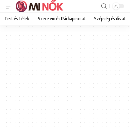
Test és Lélek
Szerelem és Párkapcsolat
Szépség és divat