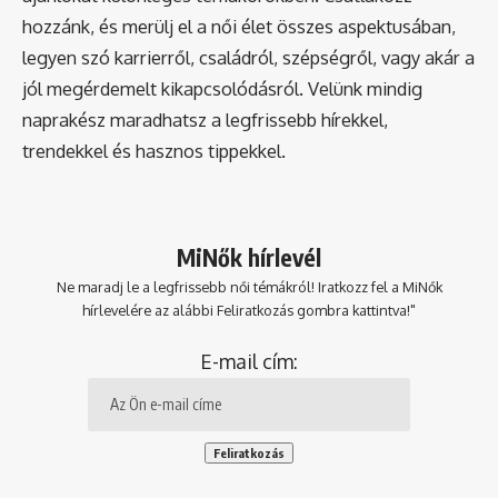
hozzánk, és merülj el a női élet összes aspektusában,
legyen szó karrierről, családról, szépségről, vagy akár a
jól megérdemelt kikapcsolódásról. Velünk mindig
naprakész maradhatsz a legfrissebb hírekkel,
trendekkel és hasznos tippekkel.
MiNők hírlevél
Ne maradj le a legfrissebb női témákról! Iratkozz fel a MiNők
hírlevelére az alábbi Feliratkozás gombra kattintva!"
E-mail cím: