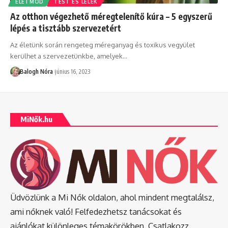
ÉLETMÓD
TEST ÉS LÉLEK
Az otthon végezhető méregtelenítő kúra – 5 egyszerű
lépés a tisztább szervezetért
Az életünk során rengeteg méreganyag és toxikus vegyület
kerülhet a szervezetünkbe, amelyek
…
Balogh Nóra
június 16, 2023
MiNők.hu
Üdvözlünk a Mi Nők oldalon, ahol mindent megtalálsz,
ami nőknek való! Felfedezhetsz tanácsokat és
ajánlókat különleges témakörökben. Csatlakozz