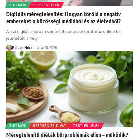
ÉLETMÓD
TEST ÉS LÉLEK
Digitális méregtelenítés: Hogyan töröld a negatív
embereket a közösségi médiából és az életedből?
A mai digitális korban szinte lehetetlen elkerülni az online tér
jelenlétét, amely
…
Balogh Nóra
február 18, 2026
ÉLETMÓD
SZÉPSÉG ÉS DIVAT
TEST ÉS LÉLEK
Méregtelenítő diéták bőrproblémák ellen – működik?