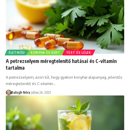
ÉLETMÓD
KONYHA ÉS KERT
TEST ÉS LÉLEK
A petrezselyem méregtelenítő hatásai és C-vitamin
tartalma
A petrezselyem, azon túl, hogy gyakori konyhai alapanyag, jelentős
méregtelenítő és C-vitamin
…
Balogh Nóra
július 24, 2025