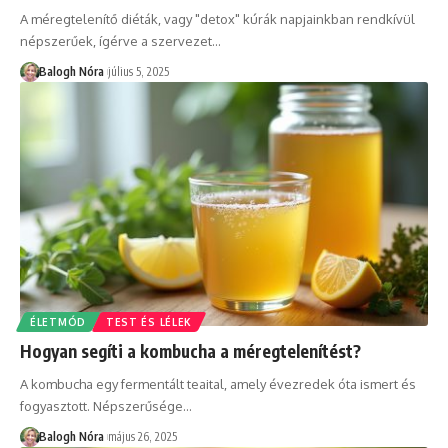
A méregtelenítő diéták, vagy "detox" kúrák napjainkban rendkívül
népszerűek, ígérve a szervezet
…
Balogh Nóra
július 5, 2025
ÉLETMÓD
TEST ÉS LÉLEK
Hogyan segíti a kombucha a méregtelenítést?
A kombucha egy fermentált teaital, amely évezredek óta ismert és
fogyasztott. Népszerűsége
…
Balogh Nóra
május 26, 2025