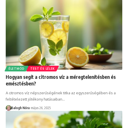
ÉLETMÓD
TEST ÉS LÉLEK
Hogyan segít a citromos víz a méregtelenítésben és
emésztésben?
A citromos víz népszerűségének titka az egyszerűségében és a
feltételezett jótékony hatásaiban
…
Balogh Nóra
május 26, 2025