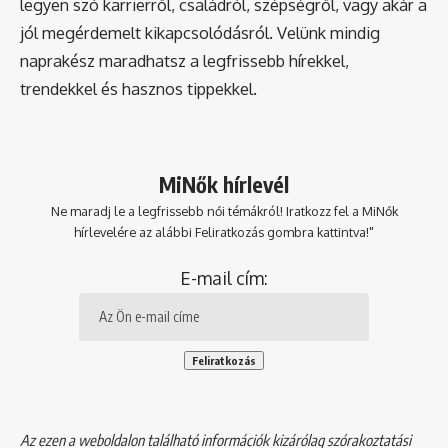
legyen szó karrierről, családról, szépségről, vagy akár a
jól megérdemelt kikapcsolódásról. Velünk mindig
naprakész maradhatsz a legfrissebb hírekkel,
trendekkel és hasznos tippekkel.
MiNők hírlevél
Ne maradj le a legfrissebb női témákról! Iratkozz fel a MiNők
hírlevelére az alábbi Feliratkozás gombra kattintva!"
E-mail cím:
Az ezen a weboldalon található információk kizárólag szórakoztatási