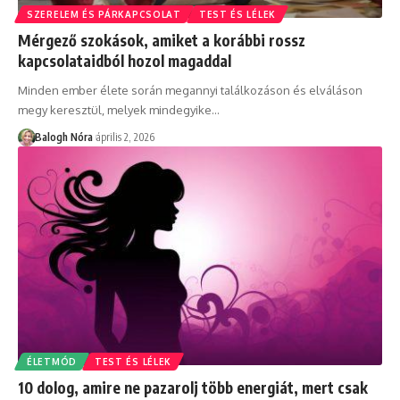
SZERELEM ÉS PÁRKAPCSOLAT
TEST ÉS LÉLEK
Mérgező szokások, amiket a korábbi rossz
kapcsolataidból hozol magaddal
Minden ember élete során megannyi találkozáson és elváláson
megy keresztül, melyek mindegyike
…
Balogh Nóra
április 2, 2026
ÉLETMÓD
TEST ÉS LÉLEK
10 dolog, amire ne pazarolj több energiát, mert csak