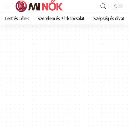
Test és Lélek
Szerelem és Párkapcsolat
Szépség és divat