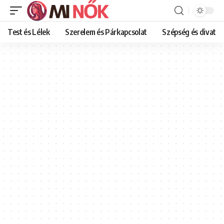
Test és Lélek
Szerelem és Párkapcsolat
Szépség és divat