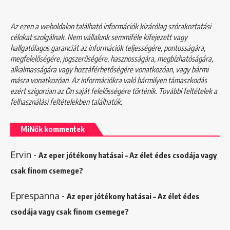
Az ezen a weboldalon található információk kizárólag szórakoztatási
célokat szolgálnak. Nem vállalunk semmiféle kifejezett vagy
hallgatólagos garanciát az információk teljességére, pontosságára,
megfelelőségére, jogszerűségére, hasznosságára, megbízhatóságára,
alkalmasságára vagy hozzáférhetőségére vonatkozóan, vagy bármi
másra vonatkozóan. Az információkra való bármilyen támaszkodás
ezért szigorúan az Ön saját felelősségére történik. További feltételek a
felhasználási feltételekben
találhatók.
MiNők kommentek
Ervin
-
Az eper jótékony hatásai – Az élet édes csodája vagy
csak finom csemege?
Eprespanna
-
Az eper jótékony hatásai – Az élet édes
csodája vagy csak finom csemege?