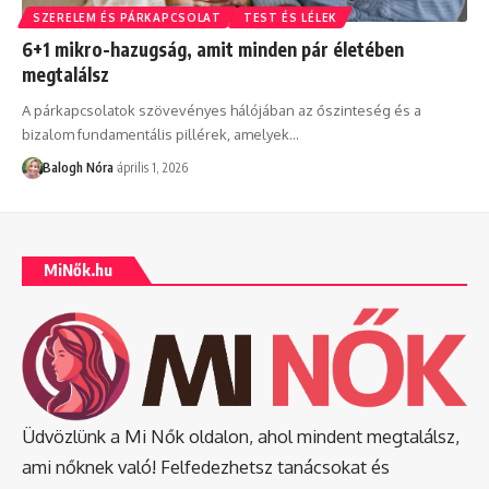
SZERELEM ÉS PÁRKAPCSOLAT
TEST ÉS LÉLEK
6+1 mikro-hazugság, amit minden pár életében
megtalálsz
A párkapcsolatok szövevényes hálójában az őszinteség és a
bizalom fundamentális pillérek, amelyek
…
Balogh Nóra
április 1, 2026
MiNők.hu
Üdvözlünk a Mi Nők oldalon, ahol mindent megtalálsz,
ami nőknek való! Felfedezhetsz tanácsokat és