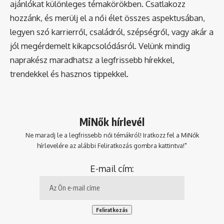
ajánlókat különleges témakörökben. Csatlakozz
hozzánk, és merülj el a női élet összes aspektusában,
legyen szó karrierről, családról, szépségről, vagy akár a
jól megérdemelt kikapcsolódásról. Velünk mindig
naprakész maradhatsz a legfrissebb hírekkel,
trendekkel és hasznos tippekkel.
MiNők hírlevél
Ne maradj le a legfrissebb női témákról! Iratkozz fel a MiNők
hírlevelére az alábbi Feliratkozás gombra kattintva!"
E-mail cím: