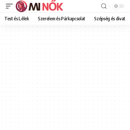
Test és Lélek
Szerelem és Párkapcsolat
Szépség és divat