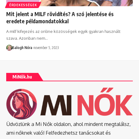
ÉRDEKESSÉGEK
Mit jelent a MILF rövidítés? A szó jelentése és
eredete példamondatokkal
A milf kifejezés az online közösségek egyik gyakran használt
szava. Azonban nem
…
Balogh Nóra
november 5, 2023
MiNők.hu
Üdvözlünk a Mi Nők oldalon, ahol mindent megtalálsz,
ami nőknek való! Felfedezhetsz tanácsokat és