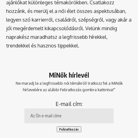
ajánlókat különleges témakörökben. Csatlakozz
hozzánk, és merülj el a női élet összes aspektusában,
legyen szó karrierről, családról, szépségről, vagy akár a
jól megérdemelt kikapcsolódásról. Velünk mindig
naprakész maradhatsz a legfrissebb hírekkel,
trendekkel és hasznos tippekkel.
MiNők hírlevél
Ne maradj le a legfrissebb női témákról! Iratkozz fel a MiNők
hírlevelére az alábbi Feliratkozás gombra kattintva!"
E-mail cím: