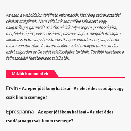
Az ezen a weboldalon található információk kizárólag szórakoztatási
célokat szolgálnak. Nem vállalunk semmiféle kifejezett vagy
hallgatólagos garanciát az információk teljességére, pontosságára,
megfelelőségére, jogszerűségére, hasznosságára, megbízhatóságára,
alkalmasságára vagy hozzáférhetőségére vonatkozóan, vagy bármi
másra vonatkozóan. Az információkra való bármilyen támaszkodás
ezért szigorúan az Ön saját felelősségére történik. További feltételek a
felhasználási feltételekben
találhatók.
MiNők kommentek
Ervin
-
Az eper jótékony hatásai – Az élet édes csodája vagy
csak finom csemege?
Eprespanna
-
Az eper jótékony hatásai – Az élet édes
csodája vagy csak finom csemege?