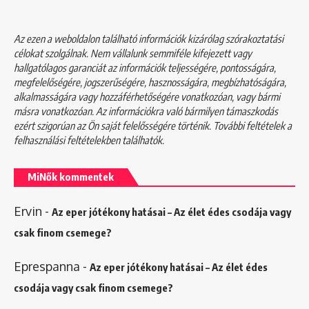
Az ezen a weboldalon található információk kizárólag szórakoztatási
célokat szolgálnak. Nem vállalunk semmiféle kifejezett vagy
hallgatólagos garanciát az információk teljességére, pontosságára,
megfelelőségére, jogszerűségére, hasznosságára, megbízhatóságára,
alkalmasságára vagy hozzáférhetőségére vonatkozóan, vagy bármi
másra vonatkozóan. Az információkra való bármilyen támaszkodás
ezért szigorúan az Ön saját felelősségére történik. További feltételek a
felhasználási feltételekben
találhatók.
MiNők kommentek
Ervin
-
Az eper jótékony hatásai – Az élet édes csodája vagy
csak finom csemege?
Eprespanna
-
Az eper jótékony hatásai – Az élet édes
csodája vagy csak finom csemege?