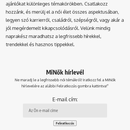
ajánlókat különleges témakörökben. Csatlakozz
hozzánk, és merülj el a női élet összes aspektusában,
legyen szó karrierről, családról, szépségről, vagy akár a
jól megérdemelt kikapcsolódásról. Velünk mindig
naprakész maradhatsz a legfrissebb hírekkel,
trendekkel és hasznos tippekkel.
MiNők hírlevél
Ne maradj le a legfrissebb női témákról! Iratkozz fel a MiNők
hírlevelére az alábbi Feliratkozás gombra kattintva!"
E-mail cím: