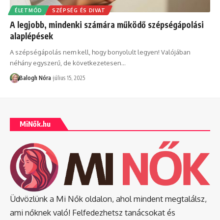
ÉLETMÓD
SZÉPSÉG ÉS DIVAT
A legjobb, mindenki számára működő szépségápolási
alaplépések
A szépségápolás nem kell, hogy bonyolult legyen! Valójában
néhány egyszerű, de következetesen
…
Balogh Nóra
július 15, 2025
MiNők.hu
Üdvözlünk a Mi Nők oldalon, ahol mindent megtalálsz,
ami nőknek való! Felfedezhetsz tanácsokat és