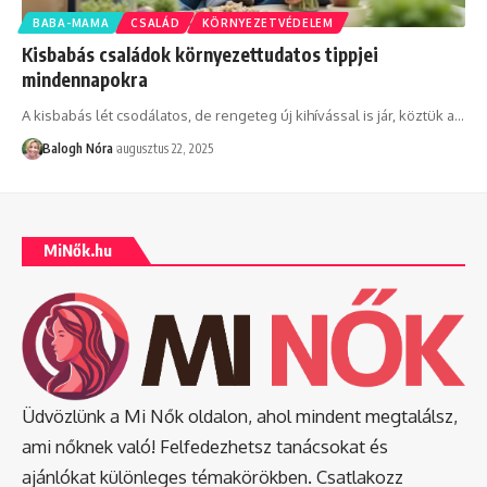
BABA-MAMA
CSALÁD
KÖRNYEZETVÉDELEM
Kisbabás családok környezettudatos tippjei
mindennapokra
A kisbabás lét csodálatos, de rengeteg új kihívással is jár, köztük a
…
Balogh Nóra
augusztus 22, 2025
MiNők.hu
Üdvözlünk a Mi Nők oldalon, ahol mindent megtalálsz,
ami nőknek való! Felfedezhetsz tanácsokat és
ajánlókat különleges témakörökben. Csatlakozz