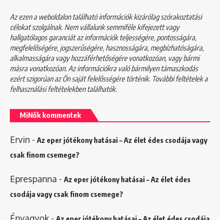
Az ezen a weboldalon található információk kizárólag szórakoztatási
célokat szolgálnak. Nem vállalunk semmiféle kifejezett vagy
hallgatólagos garanciát az információk teljességére, pontosságára,
megfelelőségére, jogszerűségére, hasznosságára, megbízhatóságára,
alkalmasságára vagy hozzáférhetőségére vonatkozóan, vagy bármi
másra vonatkozóan. Az információkra való bármilyen támaszkodás
ezért szigorúan az Ön saját felelősségére történik. További feltételek a
felhasználási feltételekben
találhatók.
MiNők kommentek
Ervin
-
Az eper jótékony hatásai – Az élet édes csodája vagy
csak finom csemege?
Eprespanna
-
Az eper jótékony hatásai – Az élet édes
csodája vagy csak finom csemege?
Énvagyok
-
Az eper jótékony hatásai – Az élet édes csodája