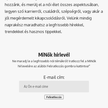
hozzánk, és merülj el a női élet összes aspektusában,
legyen szó karrierről, családról, szépségről, vagy akár a
jól megérdemelt kikapcsolódásról. Velünk mindig
naprakész maradhatsz a legfrissebb hírekkel,
trendekkel és hasznos tippekkel.
MiNők hírlevél
Ne maradj le a legfrissebb női témákról! Iratkozz fel a MiNők
hírlevelére az alábbi Feliratkozás gombra kattintva!"
E-mail cím: