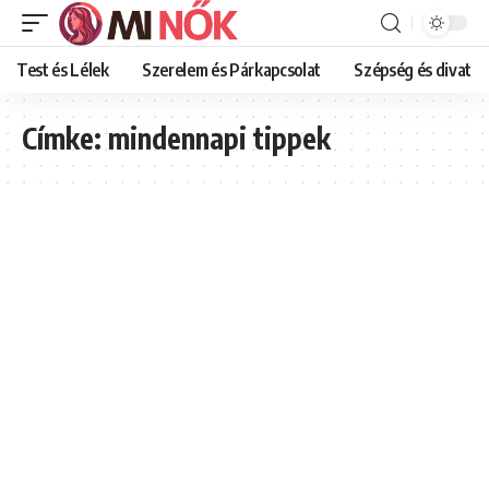
Test és Lélek
Szerelem és Párkapcsolat
Szépség és divat
Címke:
mindennapi tippek