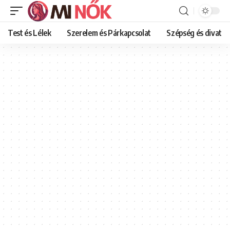
Test és Lélek
Szerelem és Párkapcsolat
Szépség és divat