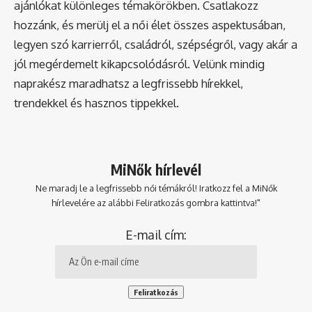
ajánlókat különleges témakörökben. Csatlakozz
hozzánk, és merülj el a női élet összes aspektusában,
legyen szó karrierről, családról, szépségről, vagy akár a
jól megérdemelt kikapcsolódásról. Velünk mindig
naprakész maradhatsz a legfrissebb hírekkel,
trendekkel és hasznos tippekkel.
MiNők hírlevél
Ne maradj le a legfrissebb női témákról! Iratkozz fel a MiNők
hírlevelére az alábbi Feliratkozás gombra kattintva!"
E-mail cím: