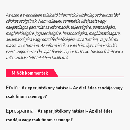
Az ezen a weboldalon található információk kizárólag szórakoztatási
célokat szolgálnak. Nem vállalunk semmiféle kifejezett vagy
hallgatólagos garanciát az információk teljességére, pontosságára,
megfelelőségére, jogszerűségére, hasznosságára, megbízhatóságára,
alkalmasságára vagy hozzáférhetőségére vonatkozóan, vagy bármi
másra vonatkozóan. Az információkra való bármilyen támaszkodás
ezért szigorúan az Ön saját felelősségére történik. További feltételek a
felhasználási feltételekben
találhatók.
MiNők kommentek
Ervin
-
Az eper jótékony hatásai – Az élet édes csodája vagy
csak finom csemege?
Eprespanna
-
Az eper jótékony hatásai – Az élet édes
csodája vagy csak finom csemege?