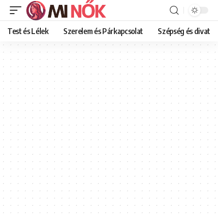
Test és Lélek
Szerelem és Párkapcsolat
Szépség és divat