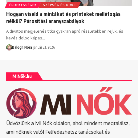
ÉRDEKESSÉGEK
SZÉPSÉG ÉS DIVAT
Hogyan viseld a mintákat és printeket melléfogás
nélkül? Párosítási aranyszabályok
A divatos megjelenés titka gyakran apró részletekben rejlik, és
kevés dolog képes
…
Balogh Nóra
január 21, 2026
MiNők.hu
Üdvözlünk a Mi Nők oldalon, ahol mindent megtalálsz,
ami nőknek való! Felfedezhetsz tanácsokat és