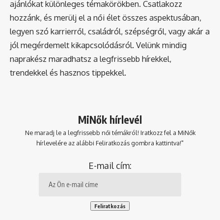
ajánlókat különleges témakörökben. Csatlakozz
hozzánk, és merülj el a női élet összes aspektusában,
legyen szó karrierről, családról, szépségről, vagy akár a
jól megérdemelt kikapcsolódásról. Velünk mindig
naprakész maradhatsz a legfrissebb hírekkel,
trendekkel és hasznos tippekkel.
MiNők hírlevél
Ne maradj le a legfrissebb női témákról! Iratkozz fel a MiNők
hírlevelére az alábbi Feliratkozás gombra kattintva!"
E-mail cím: