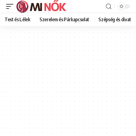
Test és Lélek
Szerelem és Párkapcsolat
Szépség és divat