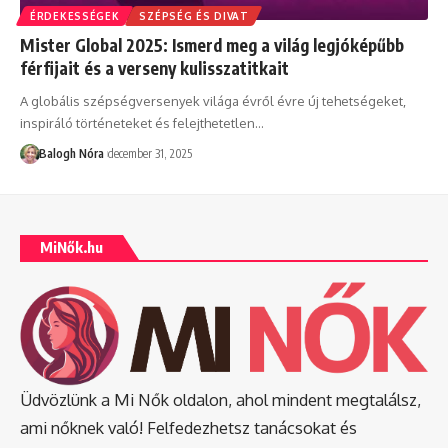
ÉRDEKESSÉGEK
SZÉPSÉG ÉS DIVAT
Mister Global 2025: Ismerd meg a világ legjóképűbb
férfijait és a verseny kulisszatitkait
A globális szépségversenyek világa évről évre új tehetségeket,
inspiráló történeteket és felejthetetlen
…
Balogh Nóra
december 31, 2025
MiNők.hu
Üdvözlünk a Mi Nők oldalon, ahol mindent megtalálsz,
ami nőknek való! Felfedezhetsz tanácsokat és