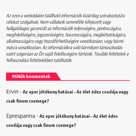
Az ezen a weboldalon található információk kizárólag szórakoztatási
célokat szolgálnak. Nem vállalunk semmiféle kifejezett vagy
hallgatólagos garanciát az információk teljességére, pontosságára,
megfelelőségére, jogszerűségére, hasznosságára, megbízhatóságára,
alkalmasságára vagy hozzáférhetőségére vonatkozóan, vagy bármi
másra vonatkozóan. Az információkra való bármilyen támaszkodás
ezért szigorúan az Ön saját felelősségére történik. További feltételek a
felhasználási feltételekben
találhatók.
MiNők kommentek
Ervin
-
Az eper jótékony hatásai – Az élet édes csodája vagy
csak finom csemege?
Eprespanna
-
Az eper jótékony hatásai – Az élet édes
csodája vagy csak finom csemege?