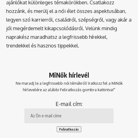
ajánlókat különleges témakörökben. Csatlakozz
hozzánk, és merülj el a női élet összes aspektusában,
legyen szó karrierről, családról, szépségről, vagy akár a
jól megérdemelt kikapcsolódásról. Velünk mindig
naprakész maradhatsz a legfrissebb hírekkel,
trendekkel és hasznos tippekkel.
MiNők hírlevél
Ne maradj le a legfrissebb női témákról! Iratkozz fel a MiNők
hírlevelére az alábbi Feliratkozás gombra kattintva!"
E-mail cím: