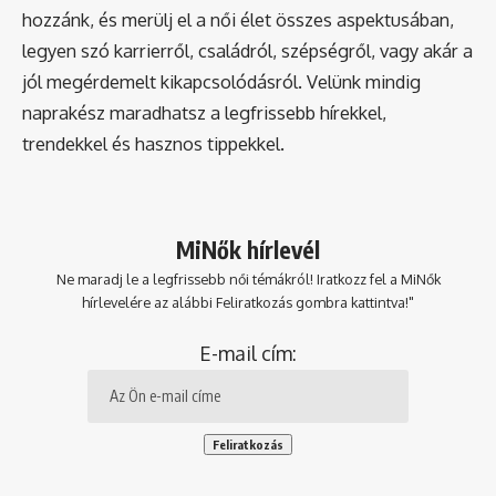
hozzánk, és merülj el a női élet összes aspektusában,
legyen szó karrierről, családról, szépségről, vagy akár a
jól megérdemelt kikapcsolódásról. Velünk mindig
naprakész maradhatsz a legfrissebb hírekkel,
trendekkel és hasznos tippekkel.
MiNők hírlevél
Ne maradj le a legfrissebb női témákról! Iratkozz fel a MiNők
hírlevelére az alábbi Feliratkozás gombra kattintva!"
E-mail cím: