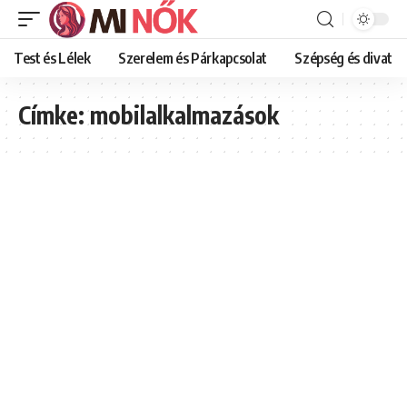
Test és Lélek
Szerelem és Párkapcsolat
Szépség és divat
Címke:
mobilalkalmazások