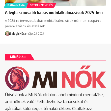
BABA-MAMA
GYEREKNEVELÉS
A leghasznosabb babás mobilalkalmazások 2025-ben
A 2025-re tervezett babás mobilalkalmazások már nem csupán a
pelenkázások és etetések
…
Balogh Nóra
május 25, 2025
MiNők.hu
Üdvözlünk a Mi Nők oldalon, ahol mindent megtalálsz,
ami nőknek való! Felfedezhetsz tanácsokat és
ajánlókat különleges témakörökben. Csatlakozz