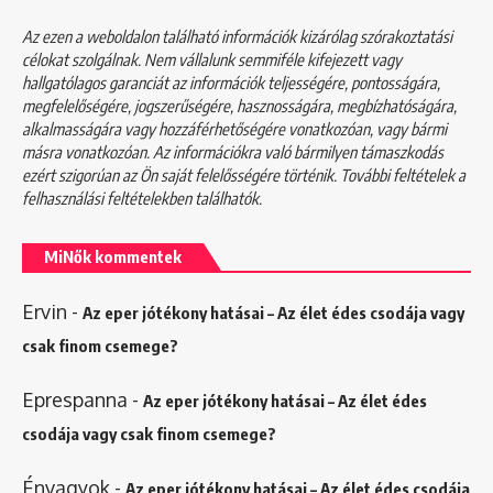
Az ezen a weboldalon található információk kizárólag szórakoztatási
célokat szolgálnak. Nem vállalunk semmiféle kifejezett vagy
hallgatólagos garanciát az információk teljességére, pontosságára,
megfelelőségére, jogszerűségére, hasznosságára, megbízhatóságára,
alkalmasságára vagy hozzáférhetőségére vonatkozóan, vagy bármi
másra vonatkozóan. Az információkra való bármilyen támaszkodás
ezért szigorúan az Ön saját felelősségére történik. További feltételek a
felhasználási feltételekben
találhatók.
MiNők kommentek
Ervin
-
Az eper jótékony hatásai – Az élet édes csodája vagy
csak finom csemege?
Eprespanna
-
Az eper jótékony hatásai – Az élet édes
csodája vagy csak finom csemege?
Énvagyok
-
Az eper jótékony hatásai – Az élet édes csodája