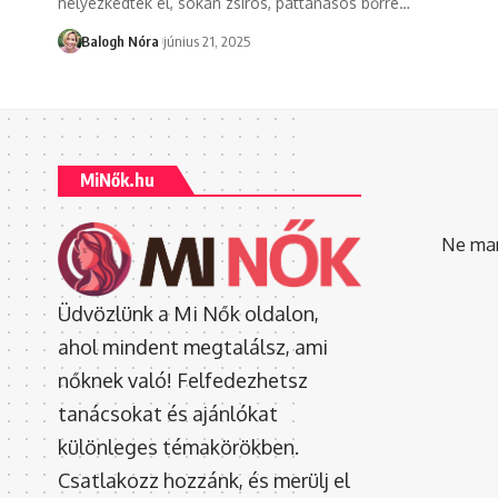
helyezkedtek el, sokan zsíros, pattanásos bőrre
…
Balogh Nóra
június 21, 2025
MiNők.hu
Ne mara
Üdvözlünk a Mi Nők oldalon,
ahol mindent megtalálsz, ami
nőknek való! Felfedezhetsz
tanácsokat és ajánlókat
különleges témakörökben.
Csatlakozz hozzánk, és merülj el