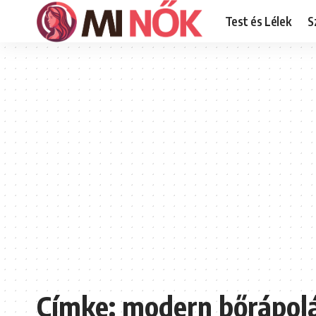
Test és Lélek
S
Címke:
modern bőrápol