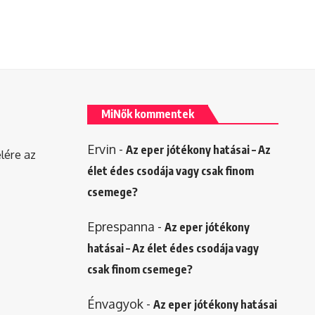
MiNők kommentek
Ervin
-
Az eper jótékony hatásai – Az
elére az
élet édes csodája vagy csak finom
csemege?
Eprespanna
-
Az eper jótékony
hatásai – Az élet édes csodája vagy
csak finom csemege?
Énvagyok
-
Az eper jótékony hatásai