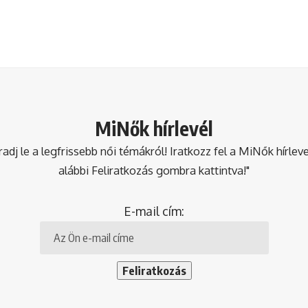
MiNők hírlevél
dj le a legfrissebb női témákról! Iratkozz fel a MiNők hírlev
alábbi Feliratkozás gombra kattintva!"
E-mail cím: