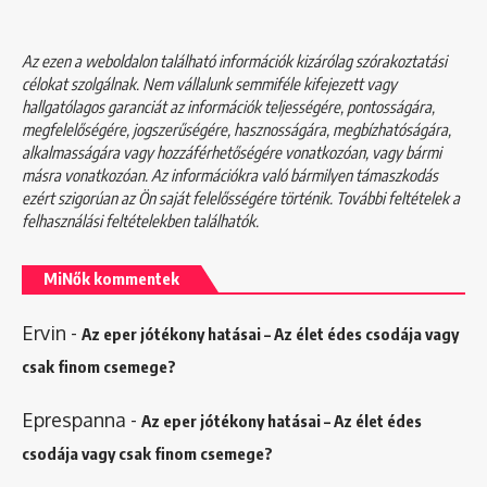
Az ezen a weboldalon található információk kizárólag szórakoztatási
célokat szolgálnak. Nem vállalunk semmiféle kifejezett vagy
hallgatólagos garanciát az információk teljességére, pontosságára,
megfelelőségére, jogszerűségére, hasznosságára, megbízhatóságára,
alkalmasságára vagy hozzáférhetőségére vonatkozóan, vagy bármi
másra vonatkozóan. Az információkra való bármilyen támaszkodás
ezért szigorúan az Ön saját felelősségére történik. További feltételek a
felhasználási feltételekben
találhatók.
MiNők kommentek
Ervin
-
Az eper jótékony hatásai – Az élet édes csodája vagy
csak finom csemege?
Eprespanna
-
Az eper jótékony hatásai – Az élet édes
csodája vagy csak finom csemege?