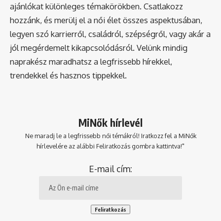
ajánlókat különleges témakörökben. Csatlakozz
hozzánk, és merülj el a női élet összes aspektusában,
legyen szó karrierről, családról, szépségről, vagy akár a
jól megérdemelt kikapcsolódásról. Velünk mindig
naprakész maradhatsz a legfrissebb hírekkel,
trendekkel és hasznos tippekkel.
MiNők hírlevél
Ne maradj le a legfrissebb női témákról! Iratkozz fel a MiNők
hírlevelére az alábbi Feliratkozás gombra kattintva!"
E-mail cím: