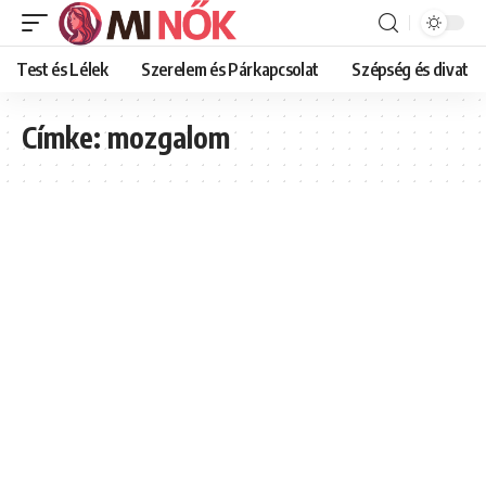
Test és Lélek
Szerelem és Párkapcsolat
Szépség és divat
Címke:
mozgalom