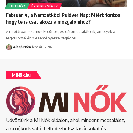
ÉLETMÓD
ÉRDEKESSÉGEK
Február 4, a Nemzetközi Pulóver Nap: Miért fontos,
hogy te is csatlakozz a mozgalomhoz?
A naptárban számos különleges dátumot találunk, amelyek a
legkülönfélébb eseményekre hívják fel
…
Balogh Nóra
február 15, 2026
MiNők.hu
Üdvözlünk a Mi Nők oldalon, ahol mindent megtalálsz,
ami nőknek való! Felfedezhetsz tanácsokat és