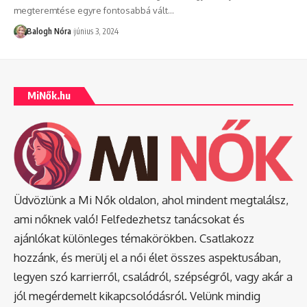
megteremtése egyre fontosabbá vált
…
Balogh Nóra
június 3, 2024
MiNők.hu
Üdvözlünk a Mi Nők oldalon, ahol mindent megtalálsz,
ami nőknek való! Felfedezhetsz tanácsokat és
ajánlókat különleges témakörökben. Csatlakozz
hozzánk, és merülj el a női élet összes aspektusában,
legyen szó karrierről, családról, szépségről, vagy akár a
jól megérdemelt kikapcsolódásról. Velünk mindig