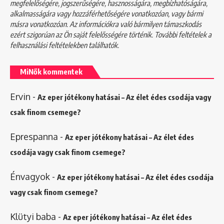
megfelelőségére, jogszerűségére, hasznosságára, megbízhatóságára,
alkalmasságára vagy hozzáférhetőségére vonatkozóan, vagy bármi
másra vonatkozóan. Az információkra való bármilyen támaszkodás
ezért szigorúan az Ön saját felelősségére történik. További feltételek a
felhasználási feltételekben
találhatók.
MiNők kommentek
Ervin
-
Az eper jótékony hatásai – Az élet édes csodája vagy
csak finom csemege?
Eprespanna
-
Az eper jótékony hatásai – Az élet édes
csodája vagy csak finom csemege?
Énvagyok
-
Az eper jótékony hatásai – Az élet édes csodája
vagy csak finom csemege?
Klütyi baba
-
Az eper jótékony hatásai – Az élet édes