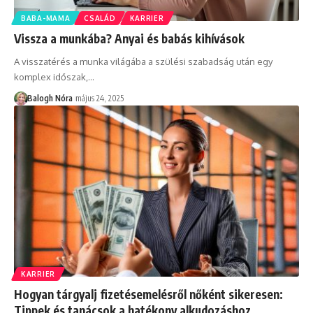
BABA-MAMA
CSALÁD
KARRIER
Vissza a munkába? Anyai és babás kihívások
A visszatérés a munka világába a szülési szabadság után egy
komplex időszak,
…
Balogh Nóra
május 24, 2025
KARRIER
Hogyan tárgyalj fizetésemelésről nőként sikeresen:
Tippek és tanácsok a hatékony alkudozáshoz