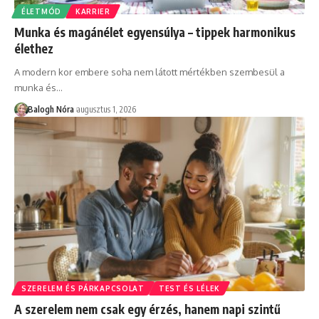
ÉLETMÓD
KARRIER
Munka és magánélet egyensúlya – tippek harmonikus
élethez
A modern kor embere soha nem látott mértékben szembesül a
munka és
…
Balogh Nóra
augusztus 1, 2026
SZERELEM ÉS PÁRKAPCSOLAT
TEST ÉS LÉLEK
A szerelem nem csak egy érzés, hanem napi szintű