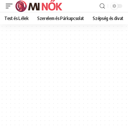
Test és Lélek
Szerelem és Párkapcsolat
Szépség és divat