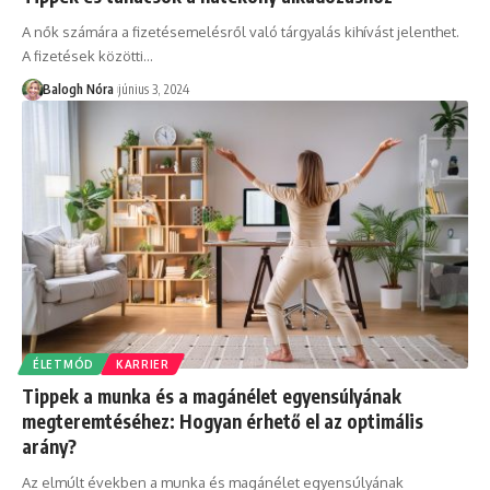
A nők számára a fizetésemelésről való tárgyalás kihívást jelenthet.
A fizetések közötti
…
Balogh Nóra
június 3, 2024
ÉLETMÓD
KARRIER
Tippek a munka és a magánélet egyensúlyának
megteremtéséhez: Hogyan érhető el az optimális
arány?
Az elmúlt években a munka és magánélet egyensúlyának