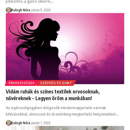
jutalomra, a gyors sikerre,
…
Balogh Nóra
június 9, 2026
ÉRDEKESSÉGEK
SZÉPSÉG ÉS DIVAT
Vidám ruhák és színes textilek orvosoknak,
nővéreknek – Legyen öröm a munkában!
Az egészségügyben dolgozók mindennapjai tele vannak
kihívásokkal, stresszel és érzelmileg megterhelő helyzetekkel.
…
Balogh Nóra
január 1, 2026