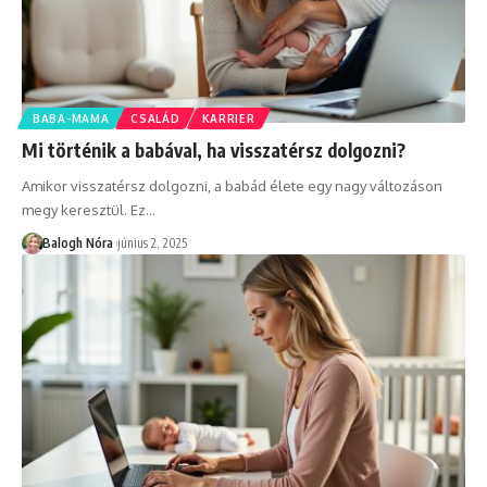
BABA-MAMA
CSALÁD
KARRIER
Mi történik a babával, ha visszatérsz dolgozni?
Amikor visszatérsz dolgozni, a babád élete egy nagy változáson
megy keresztül. Ez
…
Balogh Nóra
június 2, 2025