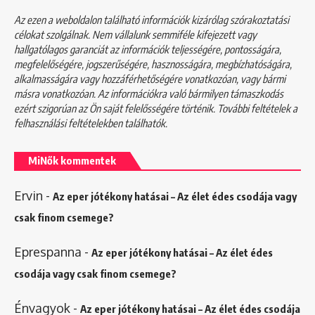
Az ezen a weboldalon található információk kizárólag szórakoztatási
célokat szolgálnak. Nem vállalunk semmiféle kifejezett vagy
hallgatólagos garanciát az információk teljességére, pontosságára,
megfelelőségére, jogszerűségére, hasznosságára, megbízhatóságára,
alkalmasságára vagy hozzáférhetőségére vonatkozóan, vagy bármi
másra vonatkozóan. Az információkra való bármilyen támaszkodás
ezért szigorúan az Ön saját felelősségére történik. További feltételek a
felhasználási feltételekben
találhatók.
MiNők kommentek
Ervin
-
Az eper jótékony hatásai – Az élet édes csodája vagy
csak finom csemege?
Eprespanna
-
Az eper jótékony hatásai – Az élet édes
csodája vagy csak finom csemege?
Énvagyok
-
Az eper jótékony hatásai – Az élet édes csodája