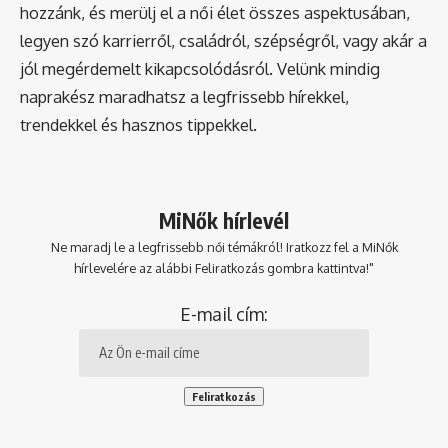
hozzánk, és merülj el a női élet összes aspektusában,
legyen szó karrierről, családról, szépségről, vagy akár a
jól megérdemelt kikapcsolódásról. Velünk mindig
naprakész maradhatsz a legfrissebb hírekkel,
trendekkel és hasznos tippekkel.
MiNők hírlevél
Ne maradj le a legfrissebb női témákról! Iratkozz fel a MiNők
hírlevelére az alábbi Feliratkozás gombra kattintva!"
E-mail cím: