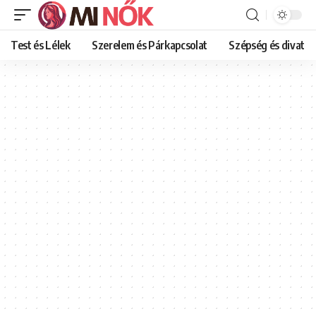
Test és Lélek
Szerelem és Párkapcsolat
Szépség és divat