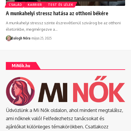
CSALÁD
KARRIER
TEST ÉS LÉLEK
A munkahelyi stressz hatása az otthoni békére
A munkahelyi stressz szinte észrevétlenül szivárog be az otthoni
életünkbe, megmérgezve a
…
Balogh Nóra
május 25, 2025
MiNők.hu
Üdvözlünk a Mi Nők oldalon, ahol mindent megtalálsz,
ami nőknek való! Felfedezhetsz tanácsokat és
ajánlókat különleges témakörökben. Csatlakozz