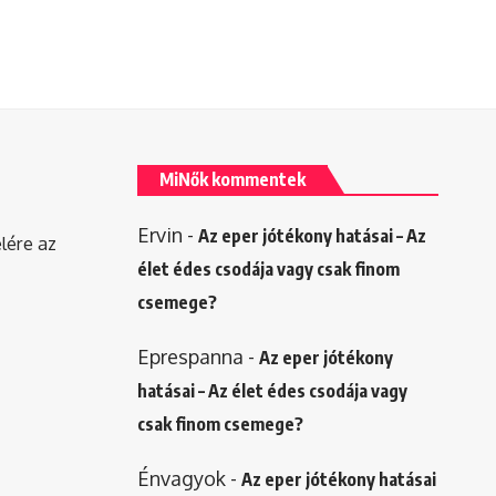
MiNők kommentek
Ervin
-
Az eper jótékony hatásai – Az
elére az
élet édes csodája vagy csak finom
csemege?
Eprespanna
-
Az eper jótékony
hatásai – Az élet édes csodája vagy
csak finom csemege?
Énvagyok
-
Az eper jótékony hatásai