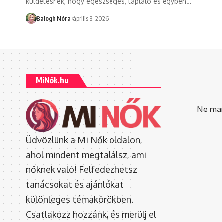
küldetésnek, hogy egészséges, tápláló és egyben
…
Balogh Nóra
április 3, 2026
MiNők.hu
Ne mara
Üdvözlünk a Mi Nők oldalon,
ahol mindent megtalálsz, ami
nőknek való! Felfedezhetsz
tanácsokat és ajánlókat
különleges témakörökben.
Csatlakozz hozzánk, és merülj el