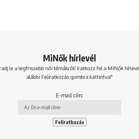
MiNők hírlevél
dj le a legfrissebb női témákról! Iratkozz fel a MiNők hírlev
alábbi Feliratkozás gombra kattintva!"
E-mail cím: