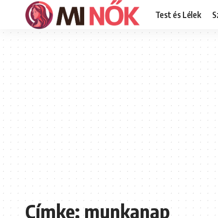
Test és Lélek
S
Címke:
munkanap