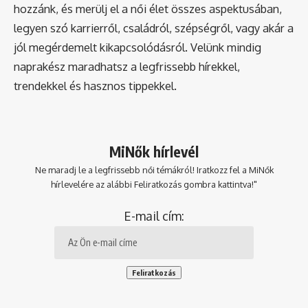
hozzánk, és merülj el a női élet összes aspektusában,
legyen szó karrierről, családról, szépségről, vagy akár a
jól megérdemelt kikapcsolódásról. Velünk mindig
naprakész maradhatsz a legfrissebb hírekkel,
trendekkel és hasznos tippekkel.
MiNők hírlevél
Ne maradj le a legfrissebb női témákról! Iratkozz fel a MiNők
hírlevelére az alábbi Feliratkozás gombra kattintva!"
E-mail cím: