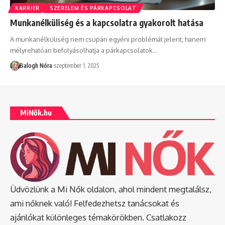
KARRIER
SZERELEM ÉS PÁRKAPCSOLAT
Munkanélküliség és a kapcsolatra gyakorolt hatása
A munkanélküliség nem csupán egyéni problémát jelent, hanem
mélyrehatóan befolyásolhatja a párkapcsolatok
…
Balogh Nóra
szeptember 1, 2025
MiNők.hu
Üdvözlünk a Mi Nők oldalon, ahol mindent megtalálsz,
ami nőknek való! Felfedezhetsz tanácsokat és
ajánlókat különleges témakörökben. Csatlakozz