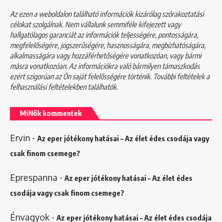
Az ezen a weboldalon található információk kizárólag szórakoztatási
célokat szolgálnak. Nem vállalunk semmiféle kifejezett vagy
hallgatólagos garanciát az információk teljességére, pontosságára,
megfelelőségére, jogszerűségére, hasznosságára, megbízhatóságára,
alkalmasságára vagy hozzáférhetőségére vonatkozóan, vagy bármi
másra vonatkozóan. Az információkra való bármilyen támaszkodás
ezért szigorúan az Ön saját felelősségére történik. További feltételek a
felhasználási feltételekben
találhatók.
MiNők kommentek
Ervin
-
Az eper jótékony hatásai – Az élet édes csodája vagy
csak finom csemege?
Eprespanna
-
Az eper jótékony hatásai – Az élet édes
csodája vagy csak finom csemege?
Énvagyok
-
Az eper jótékony hatásai – Az élet édes csodája