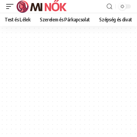
Test és Lélek
Szerelem és Párkapcsolat
Szépség és divat