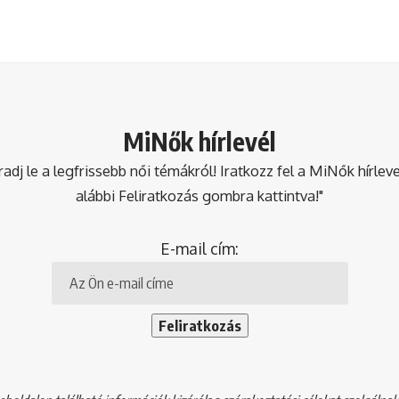
MiNők hírlevél
dj le a legfrissebb női témákról! Iratkozz fel a MiNők hírlev
alábbi Feliratkozás gombra kattintva!"
E-mail cím: