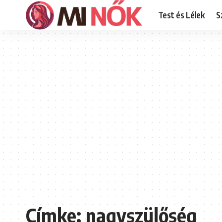
Test és Lélek
S
Címke:
nagyszülőség