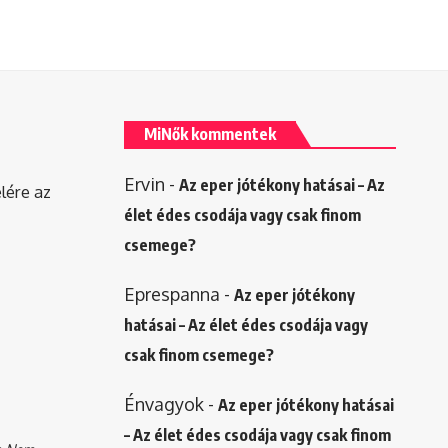
MiNők kommentek
Ervin
-
Az eper jótékony hatásai – Az
elére az
élet édes csodája vagy csak finom
csemege?
Eprespanna
-
Az eper jótékony
hatásai – Az élet édes csodája vagy
csak finom csemege?
Énvagyok
-
Az eper jótékony hatásai
– Az élet édes csodája vagy csak finom