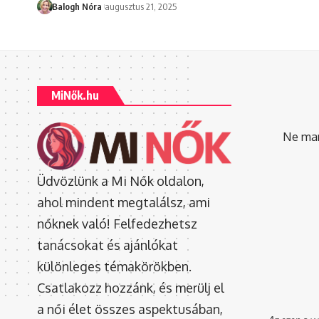
Balogh Nóra
augusztus 21, 2025
MiNők.hu
Ne mara
Üdvözlünk a Mi Nők oldalon,
ahol mindent megtalálsz, ami
nőknek való! Felfedezhetsz
tanácsokat és ajánlókat
különleges témakörökben.
Csatlakozz hozzánk, és merülj el
a női élet összes aspektusában,