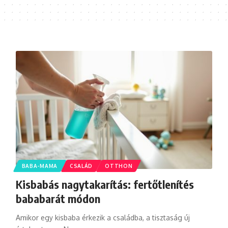
BABA-MAMA
CSALÁD
OTTHON
Kisbabás nagytakarítás: fertőtlenítés
bababarát módon
Amikor egy kisbaba érkezik a családba, a tisztaság új