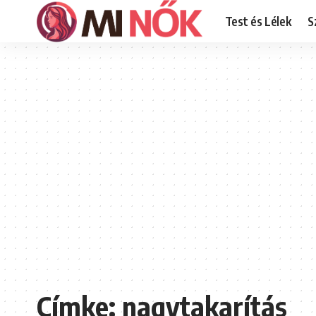
Test és Lélek
S
Címke:
nagytakarítás