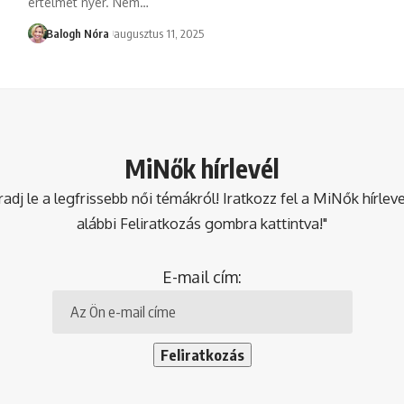
értelmet nyer. Nem
…
Balogh Nóra
augusztus 11, 2025
MiNők hírlevél
dj le a legfrissebb női témákról! Iratkozz fel a MiNők hírlev
alábbi Feliratkozás gombra kattintva!"
E-mail cím: