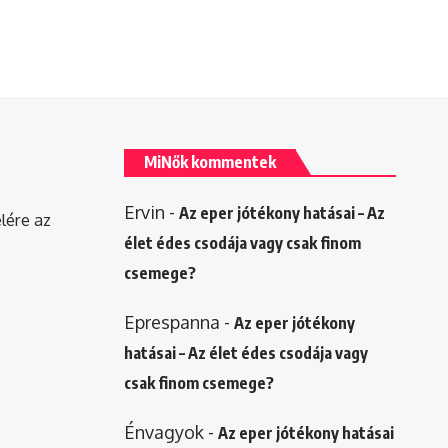
MiNők kommentek
Ervin
-
Az eper jótékony hatásai – Az
elére az
élet édes csodája vagy csak finom
csemege?
Eprespanna
-
Az eper jótékony
hatásai – Az élet édes csodája vagy
csak finom csemege?
Énvagyok
-
Az eper jótékony hatásai