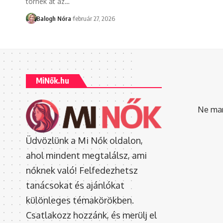
törnek át az
…
Balogh Nóra
február 27, 2026
MiNők.hu
Ne mara
Üdvözlünk a Mi Nők oldalon,
ahol mindent megtalálsz, ami
nőknek való! Felfedezhetsz
tanácsokat és ajánlókat
különleges témakörökben.
Csatlakozz hozzánk, és merülj el