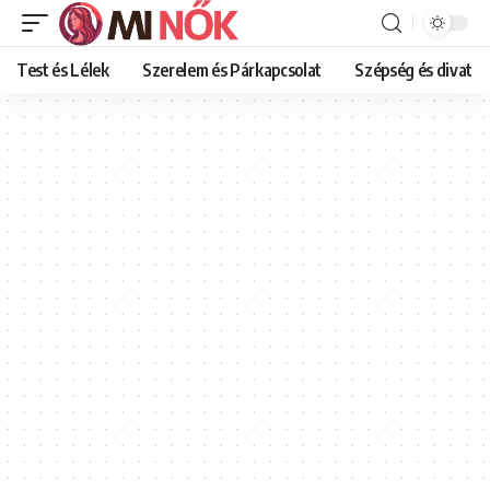
Test és Lélek
Szerelem és Párkapcsolat
Szépség és divat