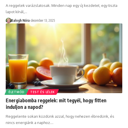
A reggelek varázslatosak. Minden nap egy új kezdetet, egy tiszta
lapot kínál,
…
Balogh Nóra
december 13, 2025
ÉLETMÓD
TEST ÉS LÉLEK
Energiabomba reggelek: mit tegyél, hogy fitten
induljon a napod?
Reggelente sokan küzdünk azzal, hogy nehezen ébredünk, és
nincs energiánk a naphoz.
…