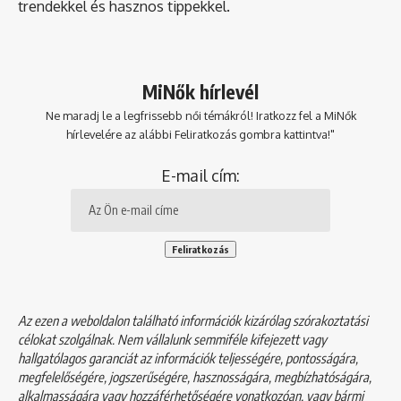
trendekkel és hasznos tippekkel.
MiNők hírlevél
Ne maradj le a legfrissebb női témákról! Iratkozz fel a MiNők
hírlevelére az alábbi Feliratkozás gombra kattintva!"
E-mail cím:
Az ezen a weboldalon található információk kizárólag szórakoztatási
célokat szolgálnak. Nem vállalunk semmiféle kifejezett vagy
hallgatólagos garanciát az információk teljességére, pontosságára,
megfelelőségére, jogszerűségére, hasznosságára, megbízhatóságára,
alkalmasságára vagy hozzáférhetőségére vonatkozóan, vagy bármi