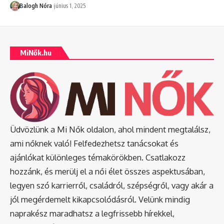
Balogh Nóra
június 1, 2025
MiNők.hu
Üdvözlünk a Mi Nők oldalon, ahol mindent megtalálsz,
ami nőknek való! Felfedezhetsz tanácsokat és
ajánlókat különleges témakörökben. Csatlakozz
hozzánk, és merülj el a női élet összes aspektusában,
legyen szó karrierről, családról, szépségről, vagy akár a
jól megérdemelt kikapcsolódásról. Velünk mindig
naprakész maradhatsz a legfrissebb hírekkel,