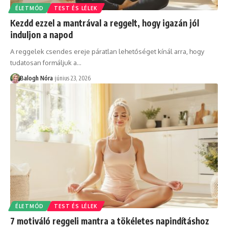
ÉLETMÓD
TEST ÉS LÉLEK
Kezdd ezzel a mantrával a reggelt, hogy igazán jól
induljon a napod
A reggelek csendes ereje páratlan lehetőséget kínál arra, hogy
tudatosan formáljuk a
…
Balogh Nóra
június 23, 2026
ÉLETMÓD
TEST ÉS LÉLEK
7 motiváló reggeli mantra a tökéletes napindításhoz