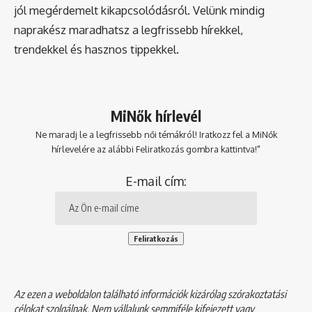
jól megérdemelt kikapcsolódásról. Velünk mindig
naprakész maradhatsz a legfrissebb hírekkel,
trendekkel és hasznos tippekkel.
MiNők hírlevél
Ne maradj le a legfrissebb női témákról! Iratkozz fel a MiNők
hírlevelére az alábbi Feliratkozás gombra kattintva!"
E-mail cím:
Az ezen a weboldalon található információk kizárólag szórakoztatási
célokat szolgálnak. Nem vállalunk semmiféle kifejezett vagy