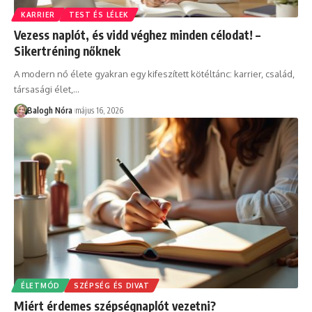
KARRIER
TEST ÉS LÉLEK
Vezess naplót, és vidd véghez minden célodat! –
Sikertréning nőknek
A modern nő élete gyakran egy kifeszített kötéltánc: karrier, család,
társasági élet,
…
Balogh Nóra
május 16, 2026
ÉLETMÓD
SZÉPSÉG ÉS DIVAT
Miért érdemes szépségnaplót vezetni?