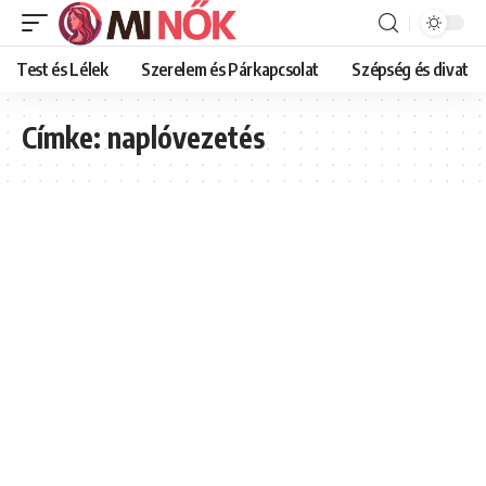
Test és Lélek
Szerelem és Párkapcsolat
Szépség és divat
Címke:
naplóvezetés