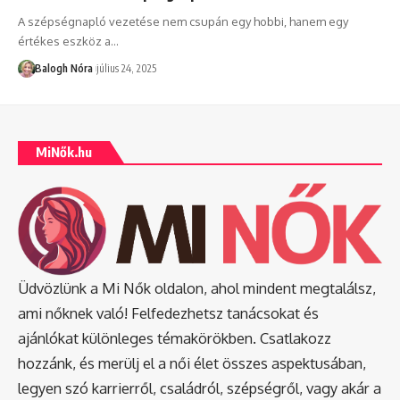
A szépségnapló vezetése nem csupán egy hobbi, hanem egy
értékes eszköz a
…
Balogh Nóra
július 24, 2025
MiNők.hu
Üdvözlünk a Mi Nők oldalon, ahol mindent megtalálsz,
ami nőknek való! Felfedezhetsz tanácsokat és
ajánlókat különleges témakörökben. Csatlakozz
hozzánk, és merülj el a női élet összes aspektusában,
legyen szó karrierről, családról, szépségről, vagy akár a