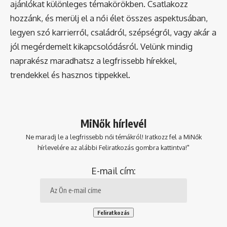
ajánlókat különleges témakörökben. Csatlakozz
hozzánk, és merülj el a női élet összes aspektusában,
legyen szó karrierről, családról, szépségről, vagy akár a
jól megérdemelt kikapcsolódásról. Velünk mindig
naprakész maradhatsz a legfrissebb hírekkel,
trendekkel és hasznos tippekkel.
MiNők hírlevél
Ne maradj le a legfrissebb női témákról! Iratkozz fel a MiNők
hírlevelére az alábbi Feliratkozás gombra kattintva!"
E-mail cím: