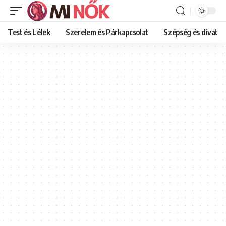
Test és Lélek
Szerelem és Párkapcsolat
Szépség és divat