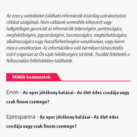
Az ezen a weboldalon található információk kizárólag szórakoztatási
célokat szolgálnak. Nem vállalunk semmiféle kifejezett vagy
hallgatólagos garanciát az információk teljességére, pontosságára,
megfelelőségére, jogszerűségére, hasznosságára, megbízhatóságára,
alkalmasságára vagy hozzáférhetőségére vonatkozóan, vagy bármi
másra vonatkozóan. Az információkra való bármilyen támaszkodás
ezért szigorúan az Ön saját felelősségére történik. További feltételek a
felhasználási feltételekben
találhatók.
MiNők kommentek
Ervin
-
Az eper jótékony hatásai – Az élet édes csodája vagy
csak finom csemege?
Eprespanna
-
Az eper jótékony hatásai – Az élet édes
csodája vagy csak finom csemege?