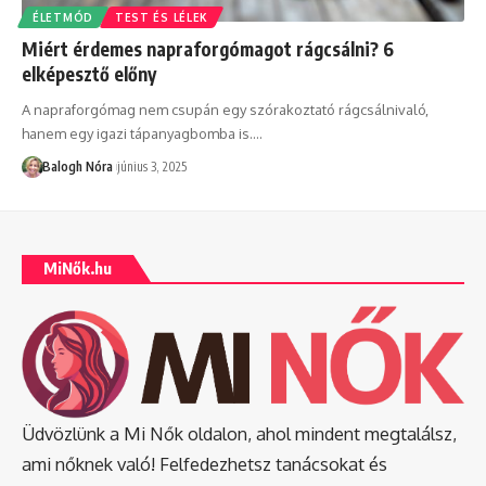
ÉLETMÓD
TEST ÉS LÉLEK
Miért érdemes napraforgómagot rágcsálni? 6
elképesztő előny
A napraforgómag nem csupán egy szórakoztató rágcsálnivaló,
hanem egy igazi tápanyagbomba is.
…
Balogh Nóra
június 3, 2025
MiNők.hu
Üdvözlünk a Mi Nők oldalon, ahol mindent megtalálsz,
ami nőknek való! Felfedezhetsz tanácsokat és