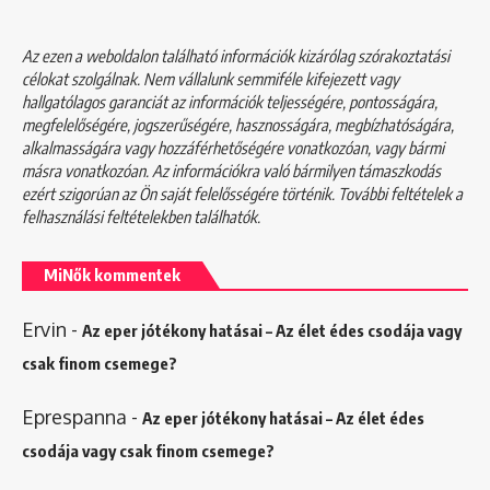
Az ezen a weboldalon található információk kizárólag szórakoztatási
célokat szolgálnak. Nem vállalunk semmiféle kifejezett vagy
hallgatólagos garanciát az információk teljességére, pontosságára,
megfelelőségére, jogszerűségére, hasznosságára, megbízhatóságára,
alkalmasságára vagy hozzáférhetőségére vonatkozóan, vagy bármi
másra vonatkozóan. Az információkra való bármilyen támaszkodás
ezért szigorúan az Ön saját felelősségére történik. További feltételek a
felhasználási feltételekben
találhatók.
MiNők kommentek
Ervin
-
Az eper jótékony hatásai – Az élet édes csodája vagy
csak finom csemege?
Eprespanna
-
Az eper jótékony hatásai – Az élet édes
csodája vagy csak finom csemege?