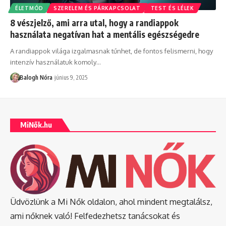
ÉLETMÓD
SZERELEM ÉS PÁRKAPCSOLAT
TEST ÉS LÉLEK
8 vészjelző, ami arra utal, hogy a randiappok
használata negatívan hat a mentális egészségedre
A randiappok világa izgalmasnak tűnhet, de fontos felismerni, hogy
intenzív használatuk komoly
…
Balogh Nóra
június 9, 2025
MiNők.hu
Üdvözlünk a Mi Nők oldalon, ahol mindent megtalálsz,
ami nőknek való! Felfedezhetsz tanácsokat és