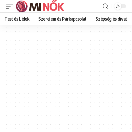
Test és Lélek
Szerelem és Párkapcsolat
Szépség és divat