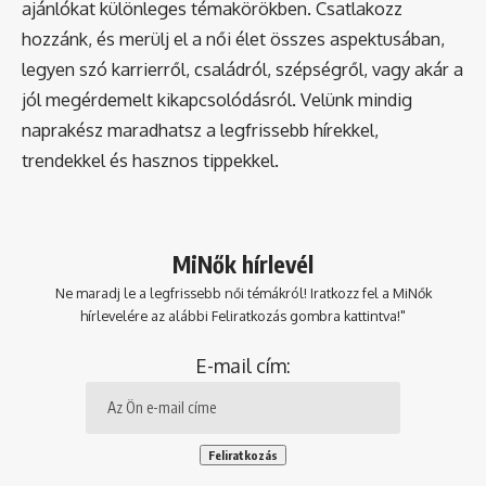
ajánlókat különleges témakörökben. Csatlakozz
hozzánk, és merülj el a női élet összes aspektusában,
legyen szó karrierről, családról, szépségről, vagy akár a
jól megérdemelt kikapcsolódásról. Velünk mindig
naprakész maradhatsz a legfrissebb hírekkel,
trendekkel és hasznos tippekkel.
MiNők hírlevél
Ne maradj le a legfrissebb női témákról! Iratkozz fel a MiNők
hírlevelére az alábbi Feliratkozás gombra kattintva!"
E-mail cím: