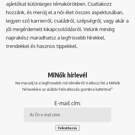
ajánlókat különleges témakörökben. Csatlakozz
hozzánk, és merülj el a női élet összes aspektusában,
legyen szó karrierről, családról, szépségről, vagy akár a
jól megérdemelt kikapcsolódásról. Velünk mindig
naprakész maradhatsz a legfrissebb hírekkel,
trendekkel és hasznos tippekkel.
MiNők hírlevél
Ne maradj le a legfrissebb női témákról! Iratkozz fel a MiNők
hírlevelére az alábbi Feliratkozás gombra kattintva!"
E-mail cím: