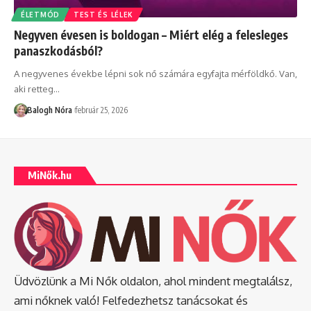
ÉLETMÓD
TEST ÉS LÉLEK
Negyven évesen is boldogan – Miért elég a felesleges
panaszkodásból?
A negyvenes évekbe lépni sok nő számára egyfajta mérföldkő. Van,
aki retteg
…
Balogh Nóra
február 25, 2026
MiNők.hu
Üdvözlünk a Mi Nők oldalon, ahol mindent megtalálsz,
ami nőknek való! Felfedezhetsz tanácsokat és