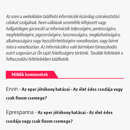
Az ezen a weboldalon található információk kizárólag szórakoztatási
célokat szolgálnak. Nem vállalunk semmiféle kifejezett vagy
hallgatólagos garanciát az információk teljességére, pontosságára,
megfelelőségére, jogszerűségére, hasznosságára, megbízhatóságára,
alkalmasságára vagy hozzáférhetőségére vonatkozóan, vagy bármi
másra vonatkozóan. Az információkra való bármilyen támaszkodás
ezért szigorúan az Ön saját felelősségére történik. További feltételek a
felhasználási feltételekben
találhatók.
MiNők kommentek
Ervin
-
Az eper jótékony hatásai – Az élet édes csodája vagy
csak finom csemege?
Eprespanna
-
Az eper jótékony hatásai – Az élet édes
csodája vagy csak finom csemege?