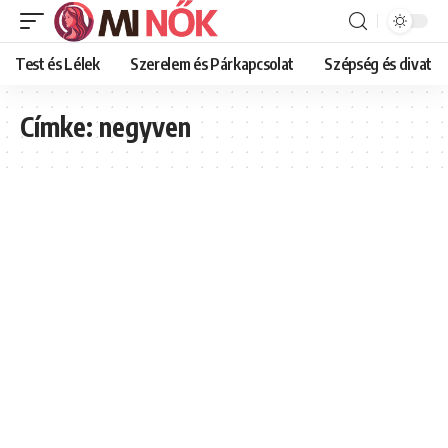
Test és Lélek
Szerelem és Párkapcsolat
Szépség és divat
Címke:
negyven