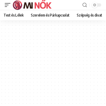
Test és Lélek
Szerelem és Párkapcsolat
Szépség és divat