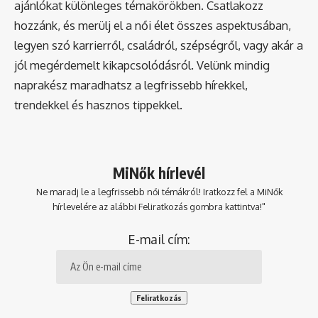
ajánlókat különleges témakörökben. Csatlakozz
hozzánk, és merülj el a női élet összes aspektusában,
legyen szó karrierről, családról, szépségről, vagy akár a
jól megérdemelt kikapcsolódásról. Velünk mindig
naprakész maradhatsz a legfrissebb hírekkel,
trendekkel és hasznos tippekkel.
MiNők hírlevél
Ne maradj le a legfrissebb női témákról! Iratkozz fel a MiNők
hírlevelére az alábbi Feliratkozás gombra kattintva!"
E-mail cím: