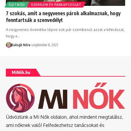
ÉLETMÓD
SZERELEM ÉS PÁRKAPCSOLAT
7 szokás, amit a negyvenes párok alkalmaznak, hogy
fenntartsák a szenvedélyt
A negyvenes éveinkbe lépve sok pár szembesül azzal a kihívással,
hogy a
…
Balogh Nóra
szeptember 8, 2025
MiNők.hu
Üdvözlünk a Mi Nők oldalon, ahol mindent megtalálsz,
ami nőknek való! Felfedezhetsz tanácsokat és