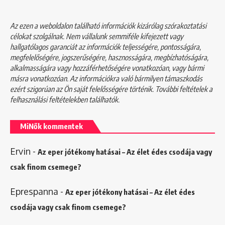
Az ezen a weboldalon található információk kizárólag szórakoztatási
célokat szolgálnak. Nem vállalunk semmiféle kifejezett vagy
hallgatólagos garanciát az információk teljességére, pontosságára,
megfelelőségére, jogszerűségére, hasznosságára, megbízhatóságára,
alkalmasságára vagy hozzáférhetőségére vonatkozóan, vagy bármi
másra vonatkozóan. Az információkra való bármilyen támaszkodás
ezért szigorúan az Ön saját felelősségére történik. További feltételek a
felhasználási feltételekben
találhatók.
MiNők kommentek
Ervin
-
Az eper jótékony hatásai – Az élet édes csodája vagy
csak finom csemege?
Eprespanna
-
Az eper jótékony hatásai – Az élet édes
csodája vagy csak finom csemege?