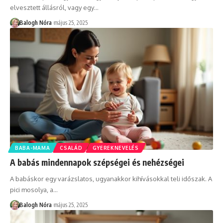
elvesztett állásról, vagy egy
…
Balogh Nóra
május 25, 2025
BABA-MAMA
CSALÁD
GYEREKNEVELÉS
A babás mindennapok szépségei és nehézségei
A babáskor egy varázslatos, ugyanakkor kihívásokkal teli időszak. A
pici mosolya, a
…
Balogh Nóra
május 25, 2025