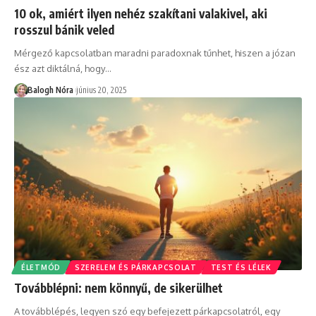
10 ok, amiért ilyen nehéz szakítani valakivel, aki
rosszul bánik veled
Mérgező kapcsolatban maradni paradoxnak tűnhet, hiszen a józan
ész azt diktálná, hogy
…
Balogh Nóra
június 20, 2025
ÉLETMÓD
SZERELEM ÉS PÁRKAPCSOLAT
TEST ÉS LÉLEK
Továbblépni: nem könnyű, de sikerülhet
A továbblépés, legyen szó egy befejezett párkapcsolatról, egy