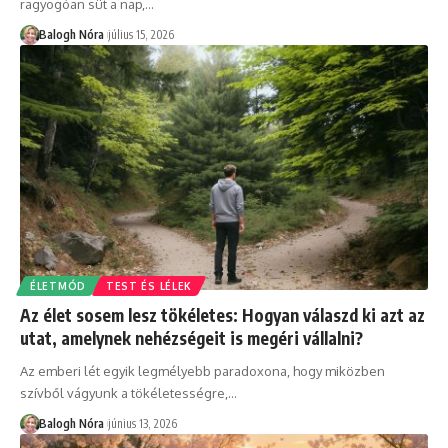
ragyogóan süt a nap,
…
Balogh Nóra
július 15, 2026
ÉLETMÓD
TEST ÉS LÉLEK
Az élet sosem lesz tökéletes: Hogyan válaszd ki azt az
utat, amelynek nehézségeit is megéri vállalni?
Az emberi lét egyik legmélyebb paradoxona, hogy miközben
szívből vágyunk a tökéletességre,
…
Balogh Nóra
június 13, 2026