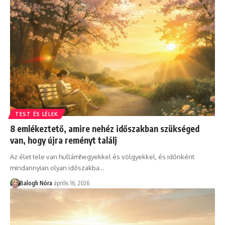
TEST ÉS LÉLEK
8 emlékeztető, amire nehéz időszakban szükséged
van, hogy újra reményt találj
Az élet tele van hullámhegyekkel és völgyekkel, és időnként
mindannyian olyan időszakba
…
Balogh Nóra
április 16, 2026