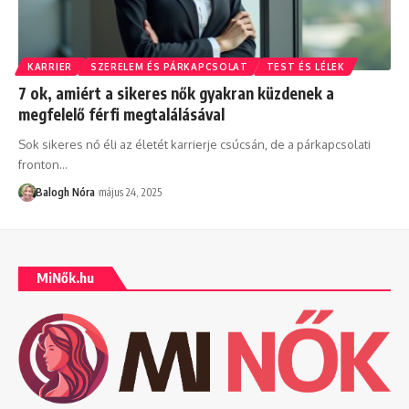
KARRIER
SZERELEM ÉS PÁRKAPCSOLAT
TEST ÉS LÉLEK
7 ok, amiért a sikeres nők gyakran küzdenek a
megfelelő férfi megtalálásával
Sok sikeres nő éli az életét karrierje csúcsán, de a párkapcsolati
fronton
…
Balogh Nóra
május 24, 2025
MiNők.hu