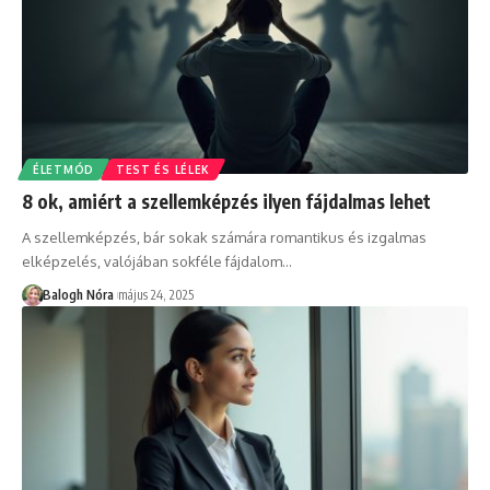
ÉLETMÓD
TEST ÉS LÉLEK
8 ok, amiért a szellemképzés ilyen fájdalmas lehet
A szellemképzés, bár sokak számára romantikus és izgalmas
elképzelés, valójában sokféle fájdalom
…
Balogh Nóra
május 24, 2025