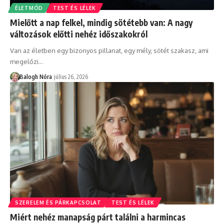
ÉLETMÓD
TEST ÉS LÉLEK
Mielőtt a nap felkel, mindig sötétebb van: A nagy
változások előtti nehéz időszakokról
Van az életben egy bizonyos pillanat, egy mély, sötét szakasz, ami
megelőzi
…
Balogh Nóra
július 26, 2026
SZERELEM ÉS PÁRKAPCSOLAT
TEST ÉS LÉLEK
Miért nehéz manapság párt találni a harmincas