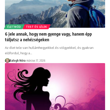
ÉLETMÓD
TEST ÉS LÉLEK
6 jele annak, hogy nem gyenge vagy, hanem épp
túljutsz a nehézségeken
Az élet tele van hullámhegyekkel és völgyekkel, és gyakran
előfordul, hogy a
…
Balogh Nóra
március 17, 2026