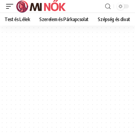
Test és Lélek
Szerelem és Párkapcsolat
Szépség és divat