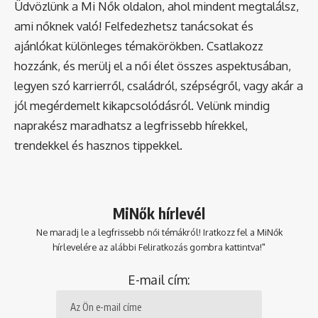
Üdvözlünk a Mi Nők oldalon, ahol mindent megtalálsz,
ami nőknek való! Felfedezhetsz tanácsokat és
ajánlókat különleges témakörökben. Csatlakozz
hozzánk, és merülj el a női élet összes aspektusában,
legyen szó karrierről, családról, szépségről, vagy akár a
jól megérdemelt kikapcsolódásról. Velünk mindig
naprakész maradhatsz a legfrissebb hírekkel,
trendekkel és hasznos tippekkel.
MiNők hírlevél
Ne maradj le a legfrissebb női témákról! Iratkozz fel a MiNők
hírlevelére az alábbi Feliratkozás gombra kattintva!"
E-mail cím: