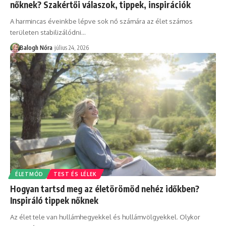
nőknek? Szakértői válaszok, tippek, inspirációk
A harmincas éveinkbe lépve sok nő számára az élet számos
területen stabilizálódni
…
Balogh Nóra
július 24, 2026
ÉLETMÓD
TEST ÉS LÉLEK
Hogyan tartsd meg az életörömöd nehéz időkben?
Inspiráló tippek nőknek
Az élet tele van hullámhegyekkel és hullámvölgyekkel. Olykor