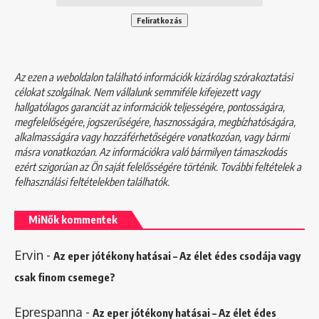
Az ezen a weboldalon található információk kizárólag szórakoztatási
célokat szolgálnak. Nem vállalunk semmiféle kifejezett vagy
hallgatólagos garanciát az információk teljességére, pontosságára,
megfelelőségére, jogszerűségére, hasznosságára, megbízhatóságára,
alkalmasságára vagy hozzáférhetőségére vonatkozóan, vagy bármi
másra vonatkozóan. Az információkra való bármilyen támaszkodás
ezért szigorúan az Ön saját felelősségére történik. További feltételek a
felhasználási feltételekben
találhatók.
MiNők kommentek
Ervin
-
Az eper jótékony hatásai – Az élet édes csodája vagy
csak finom csemege?
Eprespanna
-
Az eper jótékony hatásai – Az élet édes