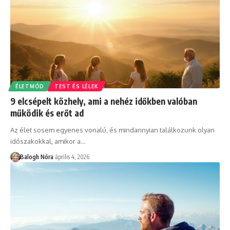
ÉLETMÓD
TEST ÉS LÉLEK
9 elcsépelt közhely, ami a nehéz időkben valóban
működik és erőt ad
Az élet sosem egyenes vonalú, és mindannyian találkozunk olyan
időszakokkal, amikor a
…
Balogh Nóra
április 4, 2026