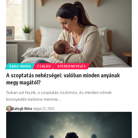
BABA-MAMA
CSALÁD
GYEREKNEVELÉS
A szoptatás nehézségei: valóban minden anyának
megy magától?
Sokan azt hiszik, a szoptatás ösztönös, és minden nőnek
könnyedén kellene mennie.
…
Balogh Nóra
május 25, 2025