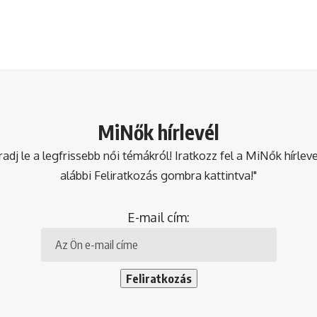
MiNők hírlevél
dj le a legfrissebb női témákról! Iratkozz fel a MiNők hírlev
alábbi Feliratkozás gombra kattintva!"
E-mail cím: