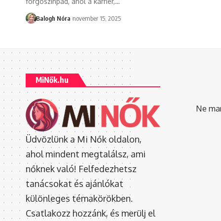
forgószínpad, ahol a karrier,
…
Balogh Nóra
november 15, 2025
MiNők.hu
Ne mara
Üdvözlünk a Mi Nők oldalon,
ahol mindent megtalálsz, ami
nőknek való! Felfedezhetsz
tanácsokat és ajánlókat
különleges témakörökben.
Csatlakozz hozzánk, és merülj el