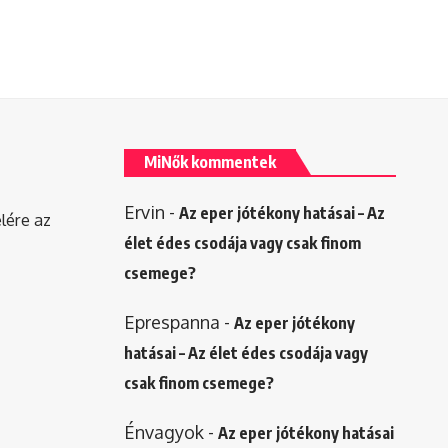
MiNők kommentek
Ervin
-
Az eper jótékony hatásai – Az
elére az
élet édes csodája vagy csak finom
csemege?
Eprespanna
-
Az eper jótékony
hatásai – Az élet édes csodája vagy
csak finom csemege?
Énvagyok
-
Az eper jótékony hatásai