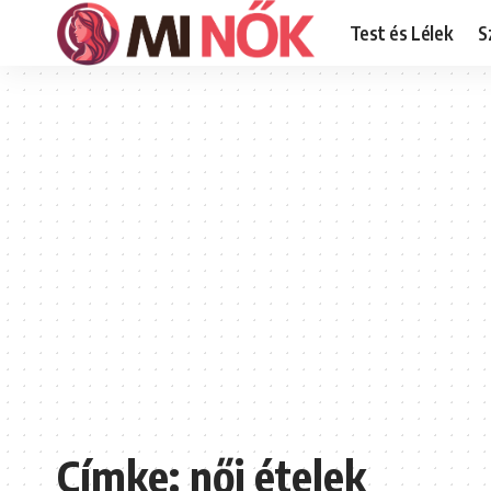
Test és Lélek
S
Címke:
női ételek