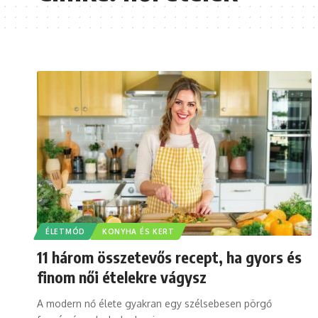
ÉLETMÓD
KONYHA ÉS KERT
11 három összetevős recept, ha gyors és
finom női ételekre vágysz
A modern nő élete gyakran egy szélsebesen pörgő