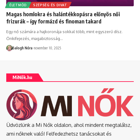
ÉLETMÓD
SZÉPSÉG ÉS DIVAT
Magas homlokra és halántékkopásra előnyös női
frizurák – így formázd és finoman takard
Egy nő számára a hajkoronája sokkal több, mint egyszerű dísz.
Önkifejezés, magabiztosság
…
Balogh Nóra
november 10, 2025
MiNők.hu
Üdvözlünk a Mi Nők oldalon, ahol mindent megtalálsz,
ami nőknek való! Felfedezhetsz tanácsokat és