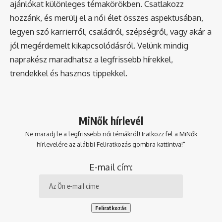
ajánlókat különleges témakörökben. Csatlakozz
hozzánk, és merülj el a női élet összes aspektusában,
legyen szó karrierről, családról, szépségről, vagy akár a
jól megérdemelt kikapcsolódásról. Velünk mindig
naprakész maradhatsz a legfrissebb hírekkel,
trendekkel és hasznos tippekkel.
MiNők hírlevél
Ne maradj le a legfrissebb női témákról! Iratkozz fel a MiNők
hírlevelére az alábbi Feliratkozás gombra kattintva!"
E-mail cím: