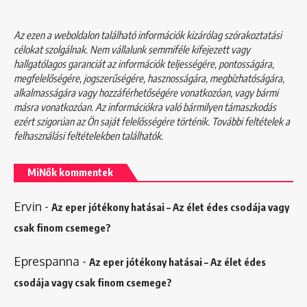
Az ezen a weboldalon található információk kizárólag szórakoztatási
célokat szolgálnak. Nem vállalunk semmiféle kifejezett vagy
hallgatólagos garanciát az információk teljességére, pontosságára,
megfelelőségére, jogszerűségére, hasznosságára, megbízhatóságára,
alkalmasságára vagy hozzáférhetőségére vonatkozóan, vagy bármi
másra vonatkozóan. Az információkra való bármilyen támaszkodás
ezért szigorúan az Ön saját felelősségére történik. További feltételek a
felhasználási feltételekben
találhatók.
MiNők kommentek
Ervin
-
Az eper jótékony hatásai – Az élet édes csodája vagy
csak finom csemege?
Eprespanna
-
Az eper jótékony hatásai – Az élet édes
csodája vagy csak finom csemege?