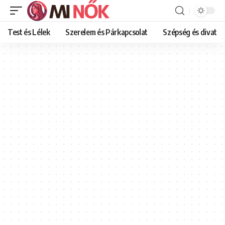
Test és Lélek
Szerelem és Párkapcsolat
Szépség és divat