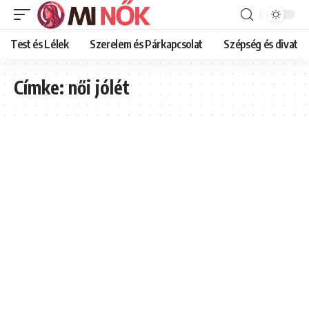
Test és Lélek
Szerelem és Párkapcsolat
Szépség és divat
Címke:
női jólét