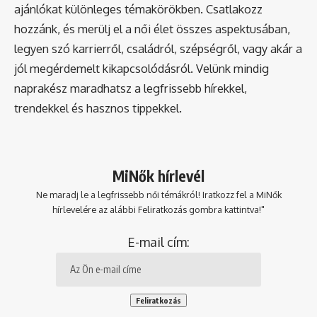
ajánlókat különleges témakörökben. Csatlakozz
hozzánk, és merülj el a női élet összes aspektusában,
legyen szó karrierről, családról, szépségről, vagy akár a
jól megérdemelt kikapcsolódásról. Velünk mindig
naprakész maradhatsz a legfrissebb hírekkel,
trendekkel és hasznos tippekkel.
MiNők hírlevél
Ne maradj le a legfrissebb női témákról! Iratkozz fel a MiNők
hírlevelére az alábbi Feliratkozás gombra kattintva!"
E-mail cím: