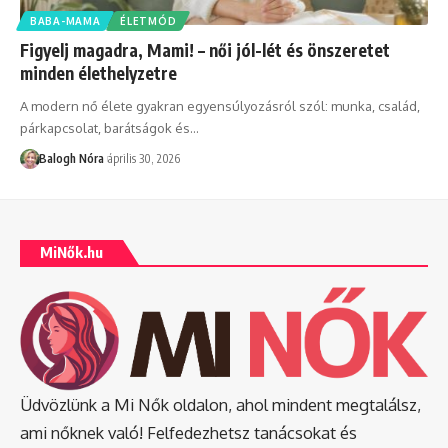
BABA-MAMA
ÉLETMÓD
Figyelj magadra, Mami! – női jól-lét és önszeretet
minden élethelyzetre
A modern nő élete gyakran egyensúlyozásról szól: munka, család,
párkapcsolat, barátságok és
…
Balogh Nóra
április 30, 2026
MiNők.hu
Üdvözlünk a Mi Nők oldalon, ahol mindent megtalálsz,
ami nőknek való! Felfedezhetsz tanácsokat és