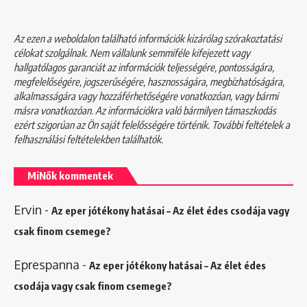
Az ezen a weboldalon található információk kizárólag szórakoztatási
célokat szolgálnak. Nem vállalunk semmiféle kifejezett vagy
hallgatólagos garanciát az információk teljességére, pontosságára,
megfelelőségére, jogszerűségére, hasznosságára, megbízhatóságára,
alkalmasságára vagy hozzáférhetőségére vonatkozóan, vagy bármi
másra vonatkozóan. Az információkra való bármilyen támaszkodás
ezért szigorúan az Ön saját felelősségére történik. További feltételek a
felhasználási feltételekben
találhatók.
MiNők kommentek
Ervin
-
Az eper jótékony hatásai – Az élet édes csodája vagy
csak finom csemege?
Eprespanna
-
Az eper jótékony hatásai – Az élet édes
csodája vagy csak finom csemege?